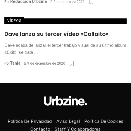
Redacción Urbzine
Por
2 de enero de 2021
VÍDEOS
Dave lanza su tercer vídeo «Callaito»
Dave acaba de lanzar el tercer trabajo visual de su último álbum
«Exit», se trata ...
Tania
Por
9 de diciembre de 2020
Política De Privacidad
Aviso Legal
Política De Cookies
Contacto
Staff Y Colaboradores