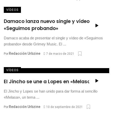
VÍDEOS
Damaco lanza nuevo single y vídeo
«Seguimos probando»
Damaco acaba de presentar el single y vídeo de «Seguimos
probando» desde Grimey Music. El ...
Redacción Urbzine
Por
7 de marzo de 2021
VÍDEOS
El Jincho se une a Lopes en «Melasa»
El Jincho y Lopes se han unido para dar forma al sencillo
«Melasa», un tema ...
Redacción Urbzine
Por
10 de septiembre de 2021