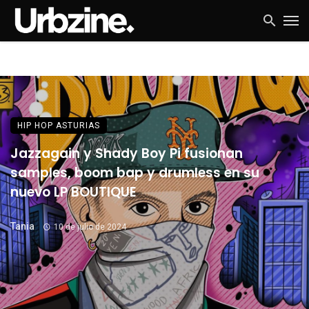
HIP HOP ASTURIAS
Jazzagain y Shady Boy Pi fusionan
samples, boom bap y drumless en su
nuevo LP BOUTIQUE
Tania
10 de julio de 2024