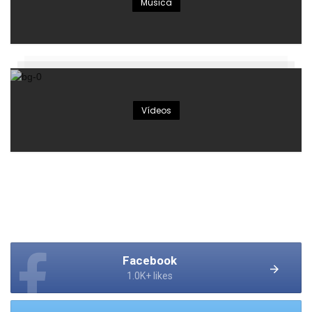
Música
Vídeos
Facebook
1.0K+ likes