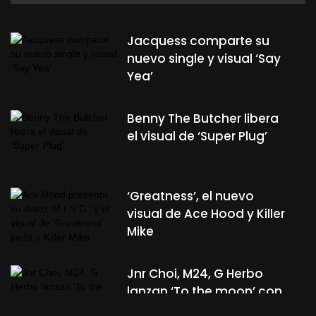
Jacquess comparte su
nuevo single y visual ‘Say
Yea’
Benny The Butcher libera
el visual de ‘Super Plug’
‘Greatness’, el nuevo
visual de Ace Hood y Killer
Mike
Jnr Choi, M24, G Herbo
lanzan ‘To the moon’ con
Fivio Foreign, Russ Millions,