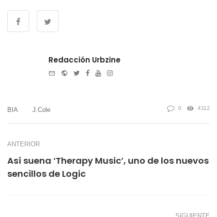
Redacción Urbzine
e-
Website
Twitter
Facebook
Youtube
Instagram
mail
0
4112
BIA
J.Cole
ANTERIOR
Así suena ‘Therapy Music’, uno de los nuevos
sencillos de Logic
SIGUIENTE