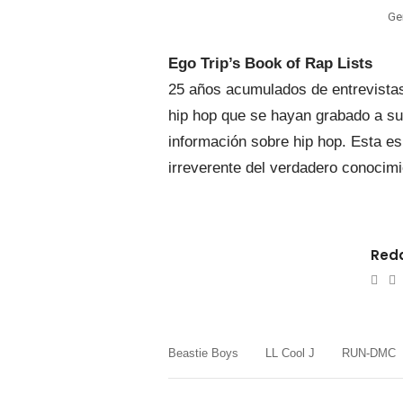
Ge
Ego Trip’s Book of Rap Lists
25 años acumulados de entrevistas
hip hop que se hayan grabado a su
información sobre hip hop. Esta es
irreverente del verdadero conoci
Reda
e-
W
mail
Beastie Boys
LL Cool J
RUN-DMC