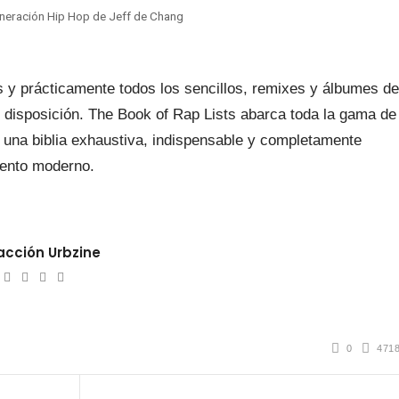
neración Hip Hop de Jeff de Chang
 y prácticamente todos los sencillos, remixes y álbumes de
 disposición. The Book of Rap Lists abarca toda la gama de
 una biblia exhaustiva, indispensable y completamente
miento moderno.
cción Urbzine
ebsite
Twitter
Facebook
Youtube
Instagram
0
471