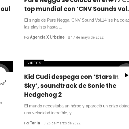
soul
top mundial con ‘CNV Sounds vol.
El single de Pure Negga ‘CNV Sound Vol.14’ se ha cola
las playlists hasta ...
Agencia X Urbzine
Por
17 de mayo de 2022
VÍDEOS
Kid Cudi despega con ‘Stars In Th
le’
Sky’, soundtrack de Sonic the
Hedgehog 2
o
El mundo necesitaba un héroe y apareció un erizo dota
una velocidad increíble, y ...
Tania
Por
26 de marzo de 2022