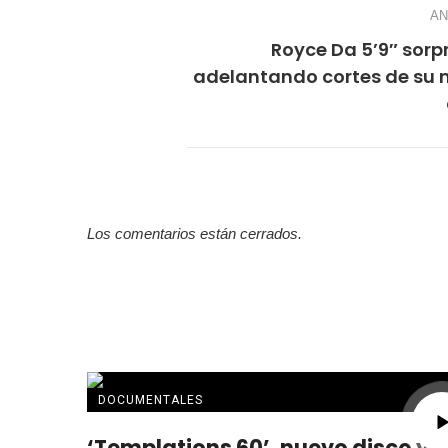
AN
Royce Da 5’9″ sorp
adelantando cortes de su 
Los comentarios están cerrados.
DOCUMENTALES
‘Templations 60’, nuevo disco y