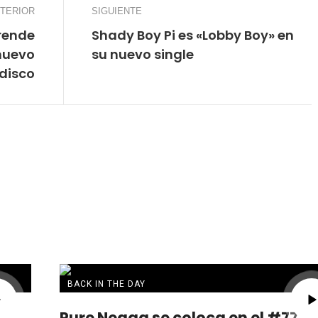
TERIOR
SIGUIENTE
rende
Shady Boy Pi es «Lobby Boy» en
nuevo
su nuevo single
disco
BACK IN THE DAY
Pure Negga se coloca en el #77 de