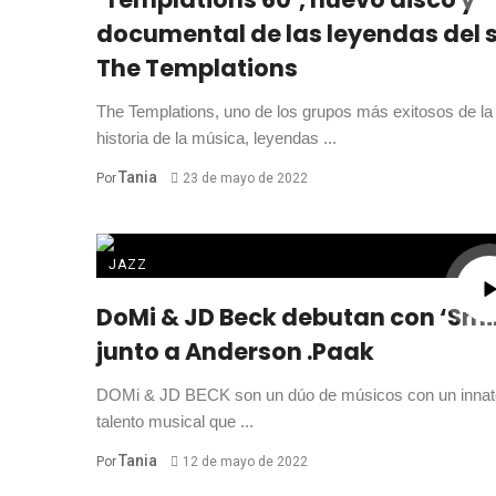
documental de las leyendas del 
The Templations
The Templations, uno de los grupos más exitosos de la
historia de la música, leyendas ...
Tania
Por
23 de mayo de 2022
JAZZ
DoMi & JD Beck debutan con ‘Smi
junto a Anderson .Paak
DOMi & JD BECK son un dúo de músicos con un innat
talento musical que ...
Tania
Por
12 de mayo de 2022