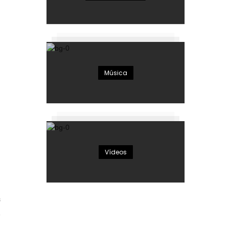
Música
Vídeos
8