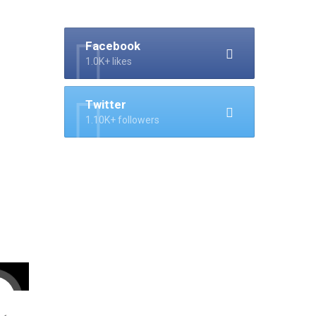
Facebook
1.0K+ likes
Twitter
1.10K+ followers
l