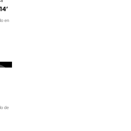
14’
do en
e
do de