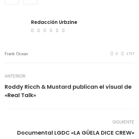
Redacción Urbzine
e-
Website
Twitter
Facebook
Youtube
Instagram
mail
Frank Ocean
0
1737
ANTERIOR
Roddy Ricch & Mustard publican el visual de
«Real Talk»
SIGUIENTE
Documental LGDC «LA GÜELA DICE CREW»