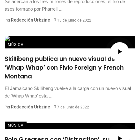
Se acercan a los tres millones de reproducciones, el trio de
ases formado por Pharrell ...
Redacción Urbzine
Por
13 de junio de 2022
MÚSICA
Skillibeng publica un nuevo visual de
‘Whap Whap’ con Fivio Foreign y French
Montana
El Jamaicano Skillibeng vuelve a la carga con un nuevo visual
de ‘Whap Whap’ esta ...
Redacción Urbzine
Por
7 de junio de 2022
MÚSICA
Polo G regresa con ‘Distraction’, su nuevo