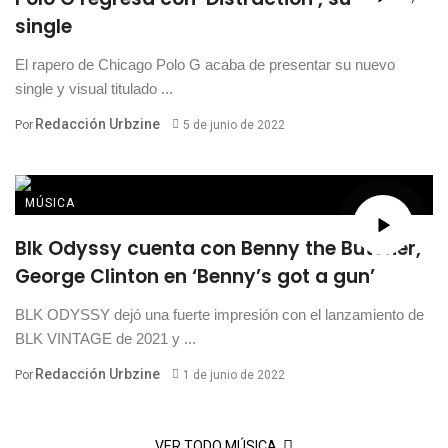
single
El rapero de Chicago Polo G acaba de presentar su nuevo
single y visual titulado ...
Redacción Urbzine
Por
5 de junio de 2022
MÚSICA
Blk Odyssy cuenta con Benny the Butcher,
George Clinton en ‘Benny’s got a gun’
BLK ODYSSY dejó una fuerte impresión con el lanzamiento de
BLK VINTAGE de 2021 y ...
Redacción Urbzine
Por
1 de junio de 2022
VER TODO MÚSICA