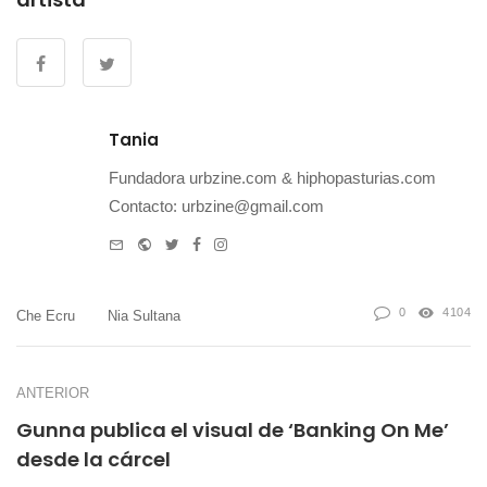
Tania
Fundadora urbzine.com & hiphopasturias.com
Contacto: urbzine@gmail.com
e-
Website
Twitter
Facebook
Instagram
mail
0
4104
Che Ecru
Nia Sultana
ANTERIOR
Gunna publica el visual de ‘Banking On Me’
desde la cárcel