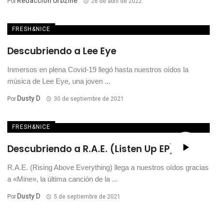
Redacción Urbzine
Por
26 de abril de 2022
FRESH&NICE
Descubriendo a Lee Eye
Inmersos en plena Covid-19 llegó hasta nuestros oídos la
música de Lee Eye, una joven ...
Dusty D
Por
30 de septiembre de 2021
FRESH&NICE
Descubriendo a R.A.E. (Listen Up EP)
R.A.E. (Rising Above Everything) llega a nuestros oídos gracias
a «Mine», la última canción de la ...
Dusty D
Por
5 de septiembre de 2021