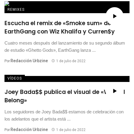
REMIXES
Escucha el remix de «Smoke sum» de
EarthGang con Wiz Khalifa y Curren$y
Cuatro meses después del lanzamiento de su segundo álbum
de estudio «Ghetto Gods», EarthGang lanza ...
Redacción Urbzine
Por
1 de julio de 2022
VÍDEOS
Joey Bada$$ publica el visual de «Where I
Belong»
Los seguidores de Joey Bada$$ estamos de celebración con
los adelantos que el artista está ...
Redacción Urbzine
Por
1 de julio de 2022