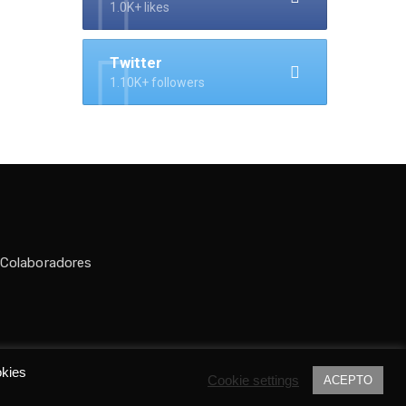
1.0K+ likes
Twitter
1.10K+ followers
 Colaboradores
do por
Tania C.
okies
Cookie settings
ACEPTO