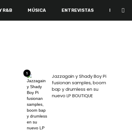
Y R&B
MÚSICA
ENTREVISTAS
BACK IN 
Jazzagain y Shady Boy Pi
fusionan samples, boom
bap y drumless en su
nuevo LP BOUTIQUE