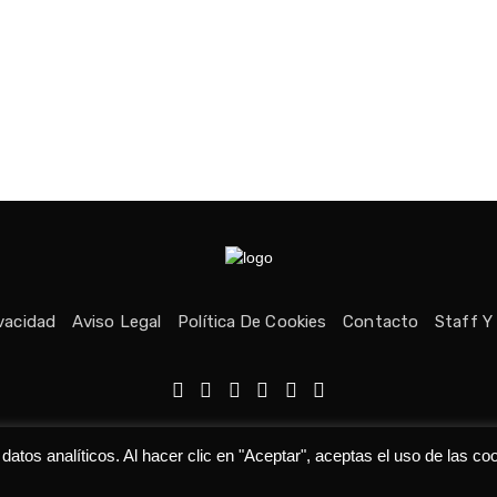
ivacidad
Aviso Legal
Política De Cookies
Contacto
Staff Y
echos reservados © Medio fundado con ❤ en Asturias. 👨‍💻Desarrolla
tos analíticos. Al hacer clic en "Aceptar", aceptas el uso de las co