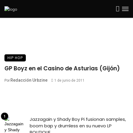
HIP HOP
GP Boyz en el Casino de Asturias (Gijón)
Redacción Urbzine
Por
1 de junio de 2011
Jazzagain y Shady Boy Pi fusionan samples,
boom bap y drumless en su nuevo LP
BOUTIQUE