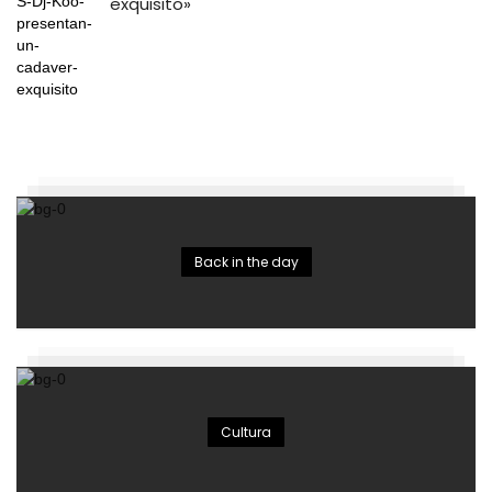
exquisito»
Back in the day
Cultura