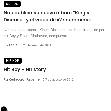
DISCOS
Nas publica su nuevo álbum “King’s
Disease” y el vídeo de «27 summers»
Nas acaba de sacar «King’s Disease», un disco producido por
Hit-Boy y Rogét Chahayed, compuesto ...
Tania
Por
25 de enero de 2021
HIP HOP
Hit Boy – HITstory
Redacción Urbzine
Por
7 de agosto de 2012