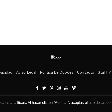
ivacidad
Aviso Legal
Política De Cookies
Contacto
Staff Y
echos reservados © Medio fundado con ❤ en Asturias. 👨‍💻Desarrolla
tos analíticos. Al hacer clic en "Aceptar", aceptas el uso de las co