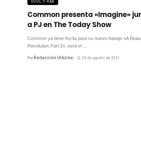
SOUL Y R&B
Common presenta «Imagine» ju
a PJ en The Today Show
Common ya tiene fecha para su nuevo trabajo «A Beaut
Revolution Part 2», será el ...
Redacción Urbzine
Por
20 de agosto de 2021