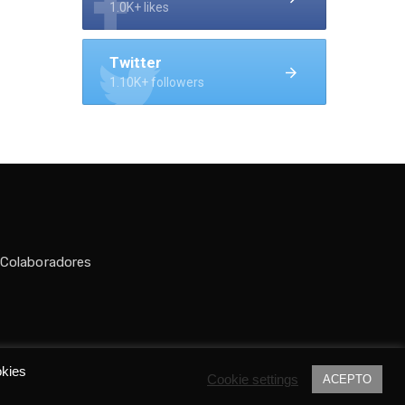
1.0K+ likes
Twitter
1.10K+ followers
 Colaboradores
do por
Tania C.
okies
Cookie settings
ACEPTO