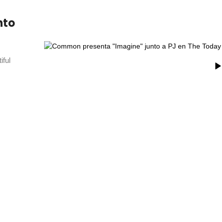
nto
iful