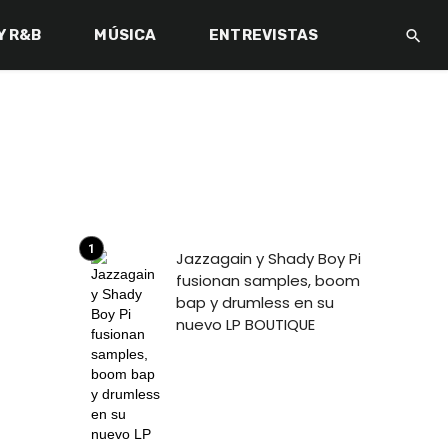
Y R&B
MÚSICA
ENTREVISTAS
BACK IN 
Jazzagain y Shady Boy Pi
fusionan samples, boom
bap y drumless en su
nuevo LP BOUTIQUE