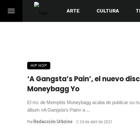
ARTE
CULTURA
T
HIP HOP
‘A Gangsta’s Pain’, el nuevo dis
Moneybagg Yo
El mc de Memphis Moneybagg acaba de publicar su n
álbum «A Gangsta’s Pain» a ...
Redacción Urbzine
Por
24 de abril de 2021