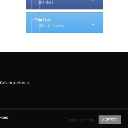
1.0K+ likes
Twitter
1.10K+ followers
 Colaboradores
do por
Tania C.
okies
Cookie settings
ACEPTO