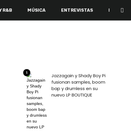
Y R&B
MÚSICA
ENTREVISTAS
BACK IN 
Jazzagain y Shady Boy Pi
fusionan samples, boom
bap y drumless en su
nuevo LP BOUTIQUE