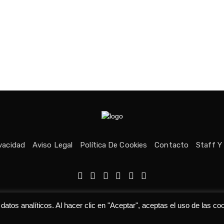
ivacidad
Aviso Legal
Política De Cookies
Contacto
Staff Y
echos reservados © Medio fundado con ❤ en Asturias. 👨‍💻Desarrolla
tos analíticos. Al hacer clic en "Aceptar", aceptas el uso de las co