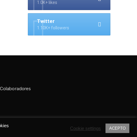
1.0K+ likes
Twitter
1.10K+ followers
 Colaboradores
do por
Tania C.
okies
Cookie settings
ACEPTO