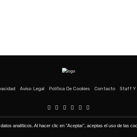
ivacidad
Aviso Legal
Política De Cookies
Contacto
Staff Y
echos reservados © Medio fundado con ❤ en Asturias. 👨‍💻Desarrolla
tos analíticos. Al hacer clic en "Aceptar", aceptas el uso de las co