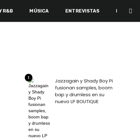
Y R&B
MÚSICA
ENTREVISTAS
BACK IN 
Jazzagain y Shady Boy Pi
fusionan samples, boom
bap y drumless en su
nuevo LP BOUTIQUE