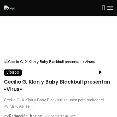
VÍDEOS
Cecilio G, Klan y Baby Blackbull presentan
«Virus»
Cecilio G, X Klan y Baby Blackbull se unen para rockear el
«Virus», así se ...
Redacción Urbzine
Por
9 de marzo de 2021