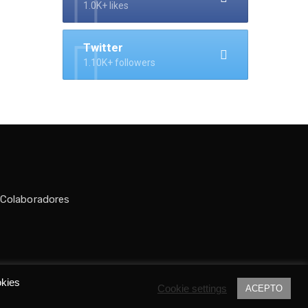
1.0K+ likes
Twitter
1.10K+ followers
 Colaboradores
do por
Tania C.
okies
Cookie settings
ACEPTO