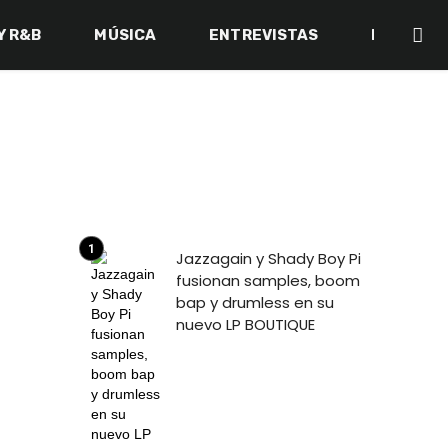
Y R&B
MÚSICA
ENTREVISTAS
BACK IN 
Jazzagain y Shady Boy Pi
fusionan samples, boom
bap y drumless en su
nuevo LP BOUTIQUE