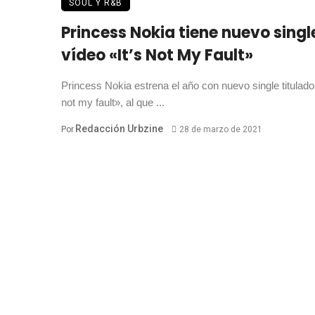
SOUL Y R&B
Princess Nokia tiene nuevo singl
vídeo «It’s Not My Fault»
Princess Nokia estrena el año con nuevo single titulado 
not my fault», al que ...
Redacción Urbzine
Por
28 de marzo de 2021