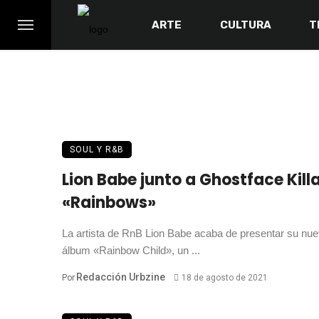
ARTE
CULTURA
T
SOUL Y R&B
Lion Babe junto a Ghostface Kill
«Rainbows»
La artista de RnB Lion Babe acaba de presentar su nu
álbum «Rainbow Child», un ...
Redacción Urbzine
Por
18 de agosto de 2021