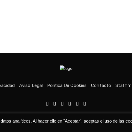
ivacidad
Aviso Legal
Política De Cookies
Contacto
Staff Y
echos reservados © Medio fundado con ❤ en Asturias. 👨‍💻Desarrolla
tos analíticos. Al hacer clic en "Aceptar", aceptas el uso de las co