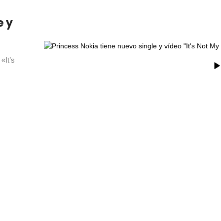
e y
«It’s