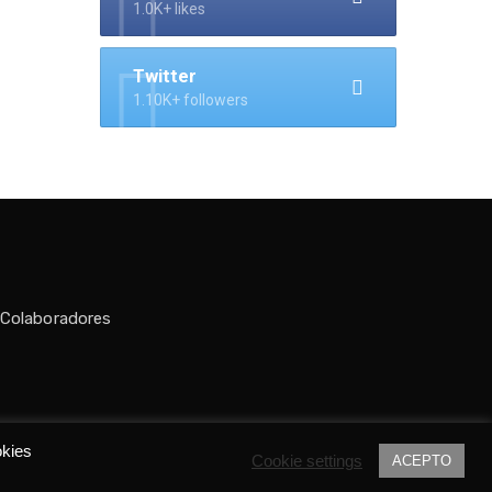
1.0K+ likes
Twitter
1.10K+ followers
 Colaboradores
do por
Tania C.
okies
Cookie settings
ACEPTO