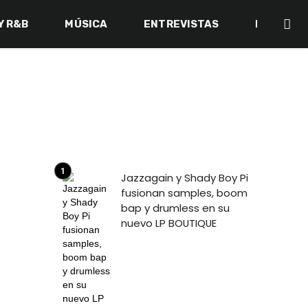
Y R&B
MÚSICA
ENTREVISTAS
BACK IN 
Jazzagain y Shady Boy Pi
fusionan samples, boom
bap y drumless en su
nuevo LP BOUTIQUE