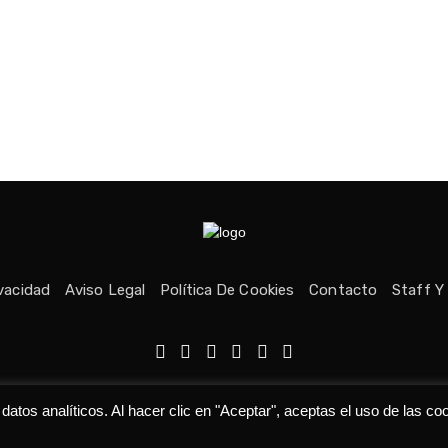
ivacidad
Aviso Legal
Política De Cookies
Contacto
Staff Y
echos reservados © Medio fundado con ❤ en Asturias. 👨‍💻Desarrolla
tos analíticos. Al hacer clic en "Aceptar", aceptas el uso de las co