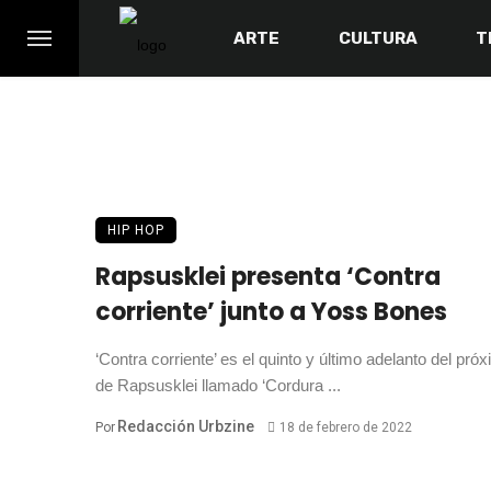
ARTE
CULTURA
T
HIP HOP
Rapsusklei presenta ‘Contra
corriente’ junto a Yoss Bones
‘Contra corriente’ es el quinto y último adelanto del pr
de Rapsusklei llamado ‘Cordura ...
Redacción Urbzine
Por
18 de febrero de 2022