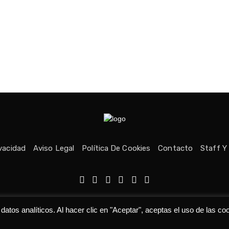
ivacidad
Aviso Legal
Política De Cookies
Contacto
Staff Y
echos reservados © Medio fundado con ❤ en Asturias. 👨‍💻Desarrolla
tos analíticos. Al hacer clic en "Aceptar", aceptas el uso de las co