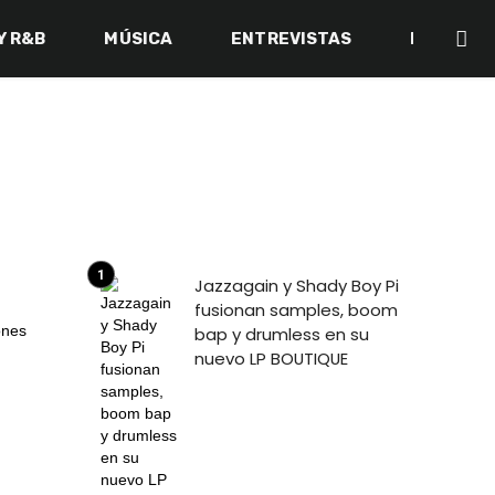
Y R&B
MÚSICA
ENTREVISTAS
BACK IN 
Jazzagain y Shady Boy Pi
fusionan samples, boom
bap y drumless en su
nuevo LP BOUTIQUE