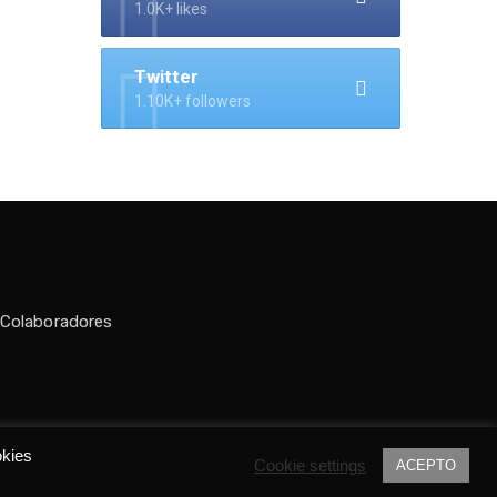
1.0K+ likes
Twitter
1.10K+ followers
 Colaboradores
do por
Tania C.
okies
Cookie settings
ACEPTO