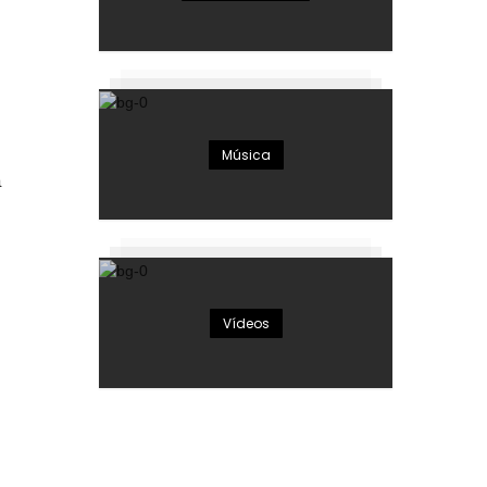
Música
a
Vídeos