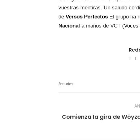
vuestras mentiras. Un saludo cord
de
Versos Perfectos
El grupo ha r
Nacional
a manos de VCT (
Voces 
Reda
e-
W
mail
Asturias
AN
Comienza la gira de Wöyza