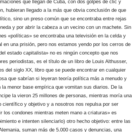
ormaciones que llegan de Cuba, con dos golpes de clic y
n, hubieran llegado a la más que obvia conclusión de que
ítico, sino un preso común que se encontraba entre rejas
moneda y por abrir la cabeza a un vecino con un machete. Sin
nes «políticas» se encontraba una televisión en la celda y
al en una prisión, pero nos estamos yendo por los cerros de
del estado capitalista» no es ningún concepto que nos
 periodistas, es el título de un libro de Louis Althusser,
es del siglo XX, libro que se puede encontrar en cualquier
 cosa que sabrían si leyeran teoría política más a menudo y
in la menor base empírica que vomitan sus diarios. De la
ncipe la vieron 25 millones de personas, mientras moría una
 científico y objetivo y a nosotros nos repulsa por ser
bir los condones mientras meten mano a criaturas» es
miento e intenten silenciarlo) otro hecho objetivo: entre las
y Alemania, suman más de 5.000 casos y denuncias, una