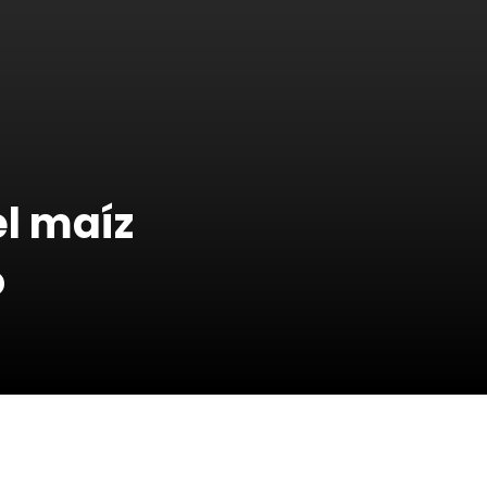
l maíz
o