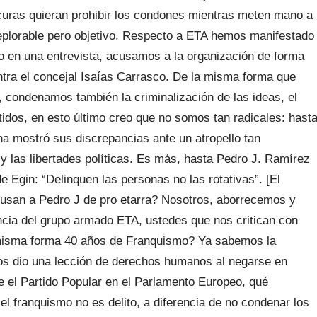
s curas quieran prohibir los condones mientras meten mano a
deplorable pero objetivo. Respecto a ETA hemos manifestado
 en una entrevista, acusamos a la organización de forma
ontra el concejal Isaías Carrasco. De la misma forma que
condenamos también la criminalización de las ideas, el
rtidos, en esto último creo que no somos tan radicales: hast
a mostró sus discrepancias ante un atropello tan
y las libertades políticas. Es más, hasta Pedro J. Ramírez
 Egin: “Delinquen las personas no las rotativas”. [El
usan a Pedro J de pro etarra? Nosotros, aborrecemos y
cia del grupo armado ETA, ustedes que nos critican con
 misma forma 40 años de Franquismo? Ya sabemos la
os dio una lección de derechos humanos al negarse en
e el Partido Popular en el Parlamento Europeo, qué
l franquismo no es delito, a diferencia de no condenar los