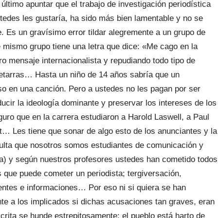
último apuntar que el trabajo de investigación periodística
tedes les gustaría, ha sido más bien lamentable y no se
. Es un gravísimo error tildar alegremente a un grupo de
 mismo grupo tiene una letra que dice: «Me cago en la
aro mensaje internacionalista y repudiando todo tipo de
oetarras… Hasta un niño de 14 años sabría que un
so en una canción. Pero a ustedes no les pagan por ser
ucir la ideología dominante y preservar los intereses de los
guro que en la carrera estudiaron a Harold Laswell, a Paul
t… Les tiene que sonar de algo esto de los anunciantes y la
ulta que nosotros somos estudiantes de comunicación y
da) y según nuestros profesores ustedes han cometido todos
 que puede cometer un periodista; tergiversación,
entes e informaciones… Por eso ni si quiera se han
te a los implicados si dichas acusaciones tan graves, eran
scrita se hunde estrepitosamente: el pueblo está harto de