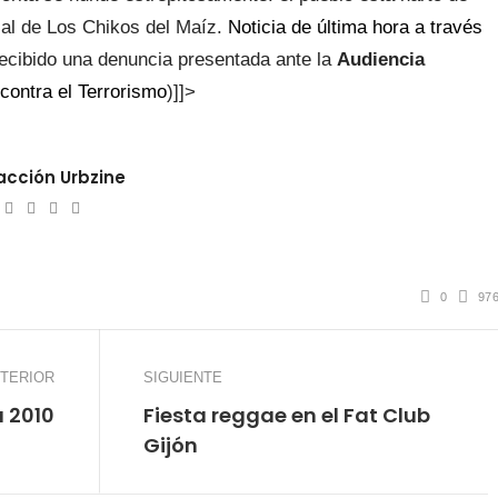
ial de Los Chikos del Maíz.
Noticia de última hora a través
ecibido una denuncia presentada ante la
Audiencia
contra el Terrorismo
)]]>
cción Urbzine
ebsite
Twitter
Facebook
Youtube
Instagram
0
97
TERIOR
SIGUIENTE
 2010
Fiesta reggae en el Fat Club
Gijón