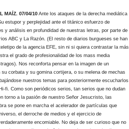
 MAÍZ. 07/04/10
Ante los ataques de la derecha mediática
u estupor y perplejidad ante el titánico esfuerzo de
s y análisis en profundidad de nuestras letras, por parte de
iarios ABC y La Razón. (El resto de diarios burgueses se han
letipo de la agencia EFE, sin ni si quiera contrastar la más
stra el grado de profesionalidad de los mass media
stragos). Nos reconforta pensar en la imagen de un
 su corbata y su gomina cortijera, o su melena de mechas
 bajándose nuestros temas para posteriormente escucharlos
Hi-fi. Como son periódicos serios, tan serios que no dudan
en torno a la pasión de nuestro Señor Jesucristo, las
ra se pone en marcha el acelerador de partículas que
iverso, el derroche de medios y el ejercicio de
o verdaderamente encomiable. No deja de ser curioso que no