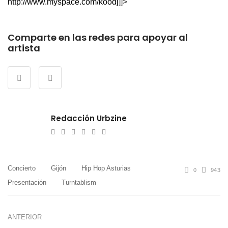
http://www.myspace.com/koodj
]]>
Comparte en las redes para apoyar al
artista
Redacción Urbzine
e-
Website
Twitter
Facebook
Youtube
Instagram
mail
Concierto
Gijón
Hip Hop Asturias
0
943
Presentación
Turntablism
ANTERIOR