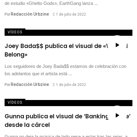
de estudio «Ghetto Gods», EarthGang lanza ...
Redacción Urbzine
Por
1 de julio de 2022
VÍDEOS
Joey Bada$$ publica el visual de «Where I
Belong»
Los seguidores de Joey Bada$$ estamos de celebración con
los adelantos que el artista está ...
Redacción Urbzine
Por
1 de julio de 2022
VÍDEOS
Gunna publica el visual de ‘Banking On Me’
desde la cárcel
Gunna no deja la música de lado pese a estar tras las rejas, a