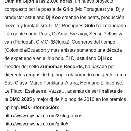
Dam de Gijón a las 23.00 horas
, un nuevo proyecto
compuesto por la poesía de
Grilo
(Mc Portugues) y el Dj y
productor asturiano
Dj Koo
creando los beats, producción,
mezcla y turntablism. El Mc Portugues
Grilo
ha colaborado
con gente como Ruas, Dj Amp, Syzzygy, Sensi, Yellow w
van (Portugal), C.V.C. (Bélgica), Guerreros del tiempo
(Colombia/Ecuador) y más artistas sumando una década
de experiencia en el hip hop. El Dj asturiano
Dj Koo
creador del sello
Zumoman Records
, ha pasado por
diferentes grupos de hip hop, colaborando con gente como
Susi Olaya, Marco Fonktana, Afu-ra, Hermano L, Incense,
Le Flaco, Esekaerre, Vazza… además de ser f
inalista de
la DMC 2005
y mejor dj de hip hop de 2010 en los premios
hp hop.
Más información:
http://www.myspace.com/2kilogramos
http://www.myspace.com/grilo5