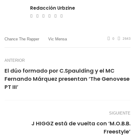
Redacción Urbzine
e-
Website
Twitter
Facebook
Youtube
Instagram
mail
Chance The Rapper
Vic Mensa
0
2643
ANTERIOR
El dúo formado por C.Spaulding y el MC
Fernando Márquez presentan ‘The Genovese
PT III’
SIGUIENTE
J HIGGZ está de vuelta con ‘M.O.B.B.
Freestyle’