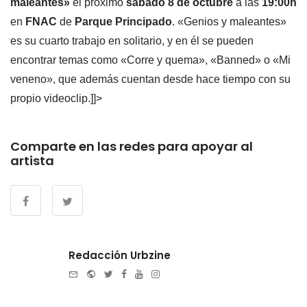
maleantes»
el próximo
sábado 8 de octubre
a las
19:00h
en
FNAC
de
Parque Principado
. «Genios y maleantes»
es su cuarto trabajo en solitario, y en él se pueden
encontrar temas como «Corre y quema», «Banned» o «Mi
veneno», que además cuentan desde hace tiempo con su
propio videoclip.]]>
Comparte en las redes para apoyar al
artista
Redacción Urbzine
e-
Website
Twitter
Facebook
Youtube
Instagram
mail