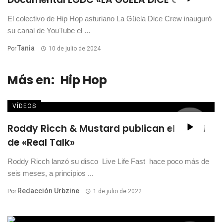
El colectivo de Hip Hop asturiano La Güela Dice Crew inauguró
su canal de YouTube el ...
Tania
Por
10 de julio de 2024
Más en:
Hip Hop
VÍDEOS
Roddy Ricch & Mustard publican el visual
de «Real Talk»
Roddy Ricch lanzó su disco Live Life Fast hace poco más de
seis meses, a principios ...
Redacción Urbzine
Por
1 de julio de 2022