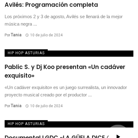
Avilés: Programación completa
Los próximos 2 y 3 de agosto, Avilés se llenará de la mejor
música negra ...
Tania
Por
10 de julio de 2024
HIP HOP ASTURIAS
Pablic S. y Dj Koo presentan «Un cadáver
exquisito»
«Un cadáver exquisito» es un juego surrealista, un innovador
proyecto musical creado por el productor ...
Tania
Por
10 de julio de 2024
HIP HOP ASTURIAS
Documental LGDC «LA GÜELA DICE CREW»