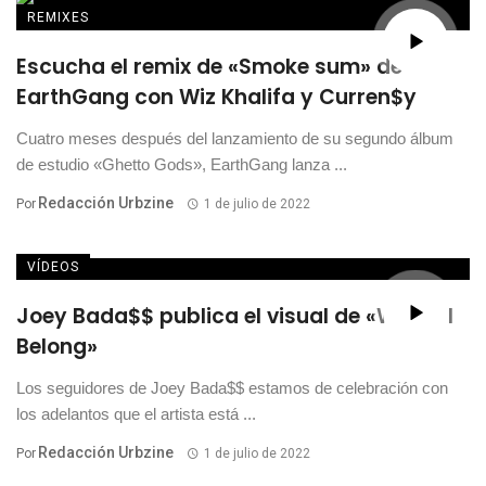
REMIXES
Escucha el remix de «Smoke sum» de
EarthGang con Wiz Khalifa y Curren$y
Cuatro meses después del lanzamiento de su segundo álbum
de estudio «Ghetto Gods», EarthGang lanza ...
Redacción Urbzine
Por
1 de julio de 2022
VÍDEOS
Joey Bada$$ publica el visual de «Where I
Belong»
Los seguidores de Joey Bada$$ estamos de celebración con
los adelantos que el artista está ...
Redacción Urbzine
Por
1 de julio de 2022