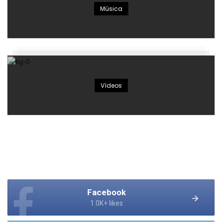
Música
Vídeos
Facebook
1.0K+ likes