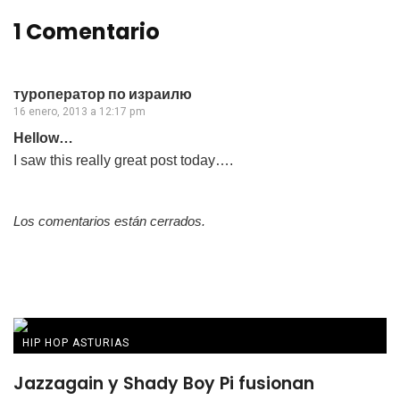
1 Comentario
туроператор по израилю
16 enero, 2013 a 12:17 pm
Hellow…
I saw this really great post today….
Los comentarios están cerrados.
HIP HOP ASTURIAS
Jazzagain y Shady Boy Pi fusionan