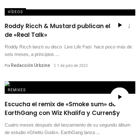
VÍDEOS
Roddy Ricch & Mustard publican el visual
de «Real Talk»
Roddy Ricch lanzó su disco Live Life Fast hace poco más de
seis meses, a principios ...
Redacción Urbzine
Por
1 de julio de 2022
REMIXES
Escucha el remix de «Smoke sum» de
EarthGang con Wiz Khalifa y Curren$y
Cuatro meses después del lanzamiento de su segundo álbum
de estudio «Ghetto Gods», EarthGang lanza ...