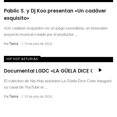
Pablic S. y Dj Koo presentan «Un cadáver
exquisito»
«Un cadáver exquisito» es un juego surrealista, un innovador
proyecto musical creado por el productor ...
Tania
Por
10 de julio de 2024
HIP HOP ASTURIAS
Documental LGDC «LA GÜELA DICE CREW»
El colectivo de Hip Hop asturiano La Güela Dice Crew inauguró
su canal de YouTube el ...
Tania
Por
10 de julio de 2024