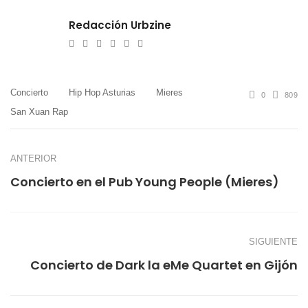
Redacción Urbzine
e-
Website
Twitter
Facebook
Youtube
Instagram
mail
Concierto
Hip Hop Asturias
Mieres
0
809
San Xuan Rap
ANTERIOR
Concierto en el Pub Young People (Mieres)
SIGUIENTE
Concierto de Dark la eMe Quartet en Gijón