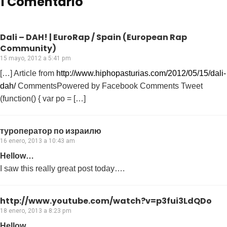
1 Comentario
Dali – DAH! | EuroRap / Spain (European Rap
Community)
15 mayo, 2012 a 5:41 pm
[…] Article from
http://www.hiphopasturias.com/2012/05/15/dali-
dah/
CommentsPowered by Facebook Comments Tweet
(function() { var po = […]
туроператор по израилю
16 enero, 2013 a 10:43 am
Hellow…
I saw this really great post today….
http://www.youtube.com/watch?v=p3fui3LdQDo
18 enero, 2013 a 8:23 pm
Hellow…