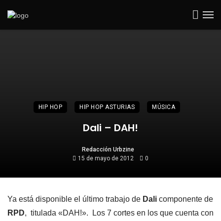
HIP HOP
HIP HOP ASTURIAS
MÚSICA
Dali – DAH!
Redacción Urbzine
15 de mayo de 2012
0
Ya está disponible el último trabajo de
Dali
componente de
RPD
, titulada «DAH!». Los 7 cortes en los que cuenta con