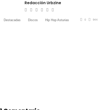
Redacción Urbzine
e-
Website
Twitter
Facebook
Youtube
Instagram
mail
Destacadas
Discos
Hip Hop Asturias
0
944