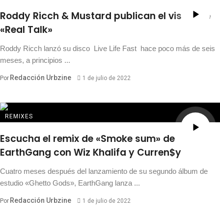
Roddy Ricch & Mustard publican el visual de
«Real Talk»
Roddy Ricch lanzó su disco Live Life Fast hace poco más de seis
meses, a principios ...
Redacción Urbzine
Por
1 de julio de 2022
REMIXES
Escucha el remix de «Smoke sum» de
EarthGang con Wiz Khalifa y Curren$y
Cuatro meses después del lanzamiento de su segundo álbum de
estudio «Ghetto Gods», EarthGang lanza ...
Redacción Urbzine
Por
1 de julio de 2022