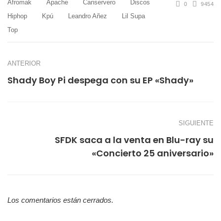
Afromak
Apache
Canservero
Discos
0
9454
Hiphop
Kpú
Leandro Añez
Lil Supa
Top
ANTERIOR
Shady Boy Pi despega con su EP «Shady»
SIGUIENTE
SFDK saca a la venta en Blu-ray su
«Concierto 25 aniversario»
Los comentarios están cerrados.