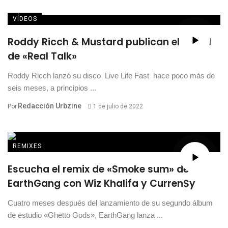
VÍDEOS
Roddy Ricch & Mustard publican el visual
de «Real Talk»
Roddy Ricch lanzó su disco Live Life Fast hace poco más de
seis meses, a principios ...
Redacción Urbzine
Por
1 de julio de 2022
REMIXES
Escucha el remix de «Smoke sum» de
EarthGang con Wiz Khalifa y Curren$y
Cuatro meses después del lanzamiento de su segundo álbum
de estudio «Ghetto Gods», EarthGang lanza ...