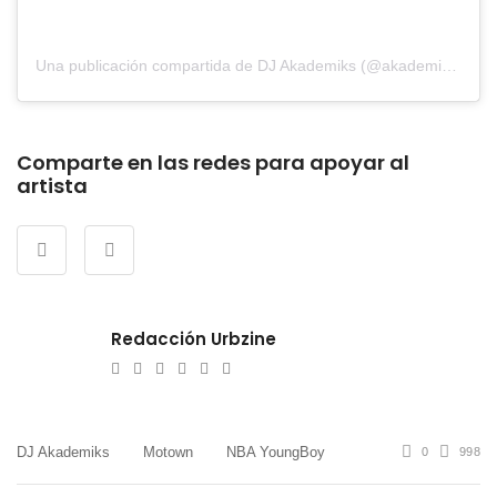
Una publicación compartida de DJ Akademiks (@akademiks)
Comparte en las redes para apoyar al
artista
Redacción Urbzine
e-
Website
Twitter
Facebook
Youtube
Instagram
mail
DJ Akademiks
Motown
NBA YoungBoy
0
998