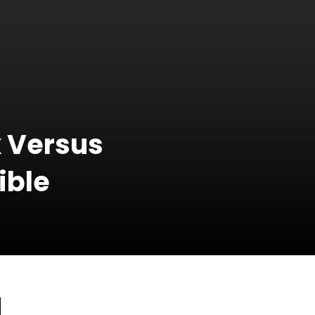
x Versus
ible