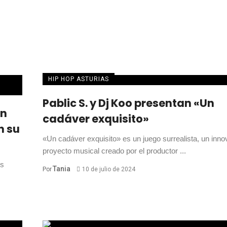
HIP HOP ASTURIAS
Pablic S. y Dj Koo presentan «Un
an
cadáver exquisito»
n su
«Un cadáver exquisito» es un juego surrealista, un inno
proyecto musical creado por el productor ...
os
Tania
Por
10 de julio de 2024