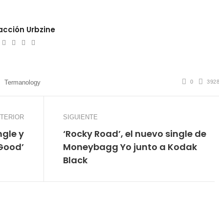
cción Urbzine
ebsite
Twitter
Facebook
Youtube
Instagram
0
392
Termanology
TERIOR
SIGUIENTE
ngle y
‘Rocky Road’, el nuevo single de
 Good’
Moneybagg Yo junto a Kodak
Black