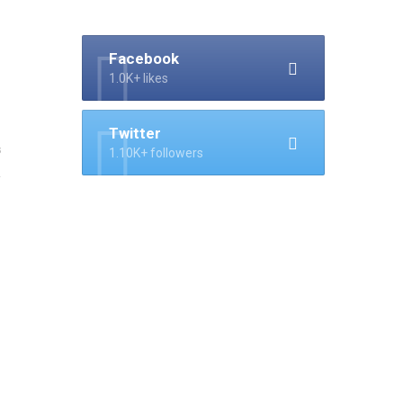
Facebook
1.0K+ likes
Twitter
8
1.10K+ followers