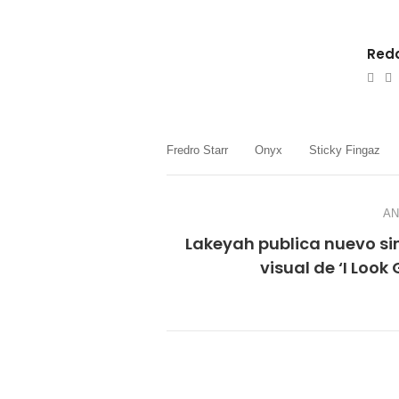
Reda
e-
W
mail
Fredro Starr
Onyx
Sticky Fingaz
AN
Lakeyah publica nuevo si
visual de ‘I Look