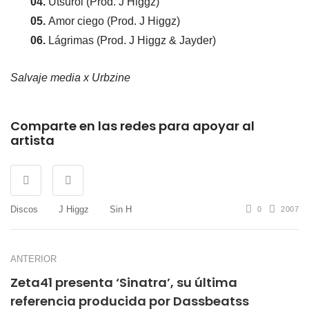
04.
Utsuroi (Prod. J Higgz)
05.
Amor ciego (Prod. J Higgz)
06.
Lágrimas (Prod. J Higgz & Jayder)
Salvaje media x Urbzine
Comparte en las redes para apoyar al
artista
Discos
J Higgz
Sin H
0
2007
ANTERIOR
Zeta41 presenta ‘Sinatra’, su última
referencia producida por Dassbeatss