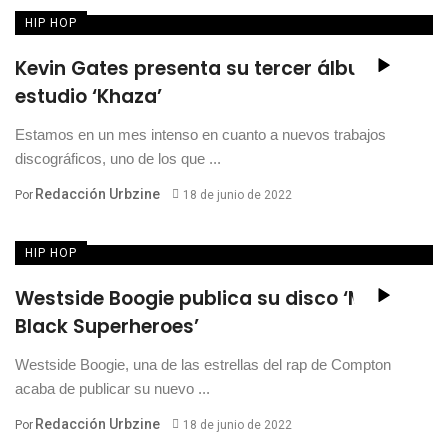
HIP HOP
Kevin Gates presenta su tercer álbum de
estudio ‘Khaza’
Estamos en un mes intenso en cuanto a nuevos trabajos
discográficos, uno de los que ...
Redacción Urbzine
Por
18 de junio de 2022
HIP HOP
Westside Boogie publica su disco ‘More
Black Superheroes’
Westside Boogie, una de las estrellas del rap de Compton
acaba de publicar su nuevo ...
Redacción Urbzine
Por
18 de junio de 2022