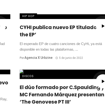
HIP HOP
evo
CYHI publica nuevo EP titulado ‘
the EP’
 Mad
El esperado EP de cuatro canciones de CyHi, ya está
disponible en todas las plataformas, ...
Agencia X Urbzine
Por
5 de junio de 2022
DISCOS
uevo
El dúo formado por C.Spaulding y 
MC Fernando Márquez presentan
 Ray,
‘The Genovese PT III’