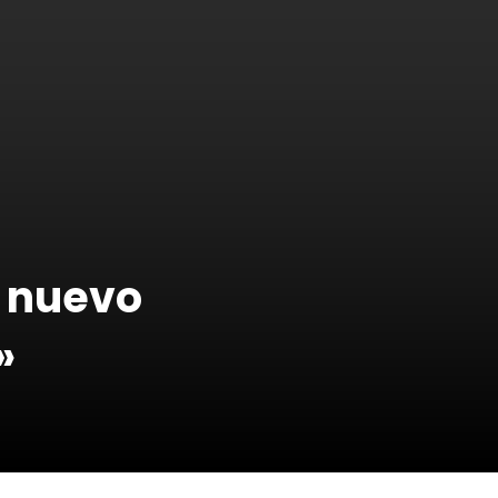
u nuevo
»