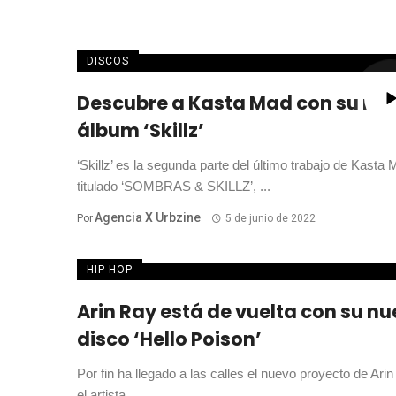
DISCOS
Descubre a Kasta Mad con su nu
álbum ‘Skillz’
‘Skillz’ es la segunda parte del último trabajo de Kasta
titulado ‘SOMBRAS & SKILLZ’, ...
Agencia X Urbzine
Por
5 de junio de 2022
HIP HOP
Arin Ray está de vuelta con su n
disco ‘Hello Poison’
Por fin ha llegado a las calles el nuevo proyecto de Arin
el artista ...