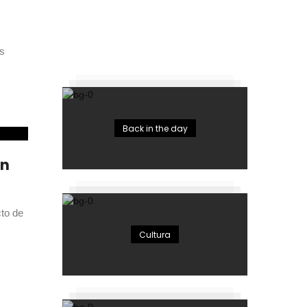
s
Back in the day
en
to de
Cultura