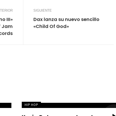
TERIOR
SIGUIENTE
o III»
Dax lanza su nuevo sencillo
ef Jam
«Child Of God»
cords
HIP HOP