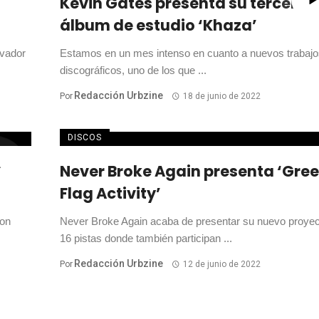
Kevin Gates presenta su tercer
álbum de estudio ‘Khaza’
ovador
Estamos en un mes intenso en cuanto a nuevos trabajo
discográficos, uno de los que ...
Redacción Urbzine
Por
18 de junio de 2022
DISCOS
Never Broke Again presenta ‘Gre
Flag Activity’
ton
Never Broke Again acaba de presentar su nuevo proyec
16 pistas donde también participan ...
Redacción Urbzine
Por
12 de junio de 2022