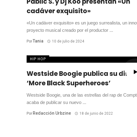
Pablic S. y Dj Koo presentan «Un
cadáver exquisito»
«Un cadáver exquisito» es un juego surrealista, un inn
proyecto musical creado por el productor ...
Tania
Por
10 de julio de 2024
HIP HOP
Westside Boogie publica su disco
‘More Black Superheroes’
Westside Boogie, una de las estrellas del rap de Comp
acaba de publicar su nuevo ...
Redacción Urbzine
Por
18 de junio de 2022