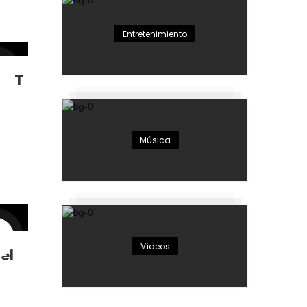
Entretenimiento
EGOT
Música
Vídeos
el