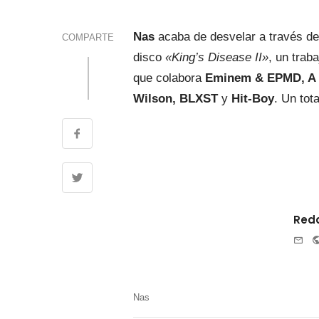
Nas
acaba de desvelar a través de
COMPARTE
disco
«King’s Disease II»
, un trab
que colabora
Eminem & EPMD, A B
Wilson, BLXST
y
Hit-Boy
. Un tot
Reda
e-
mai
Nas