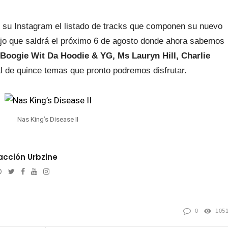
 su Instagram el listado de tracks que componen su nuevo
ajo que saldrá el próximo 6 de agosto donde ahora sabemos
oogie Wit Da Hoodie & YG, Ms Lauryn Hill, Charlie
al de quince temas que pronto podremos disfrutar.
Nas King’s Disease II
cción Urbzine
Website
Twitter
Facebook
Youtube
Instagram
l
0
105