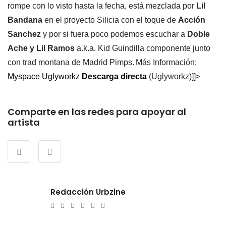
rompe con lo visto hasta la fecha, está mezclada por
Lil
Bandana
en el proyecto Silicia con el toque de
Acción
Sanchez
y por si fuera poco podemos escuchar a
Doble
Ache y Lil Ramos
a.k.a. Kid Guindilla componente junto
con trad montana de Madrid Pimps.
Más Información:
Myspace Uglyworkz
Descarga directa
(Uglyworkz)]]>
Comparte en las redes para apoyar al
artista
Redacción Urbzine
e-
Website
Twitter
Facebook
Youtube
Instagram
mail