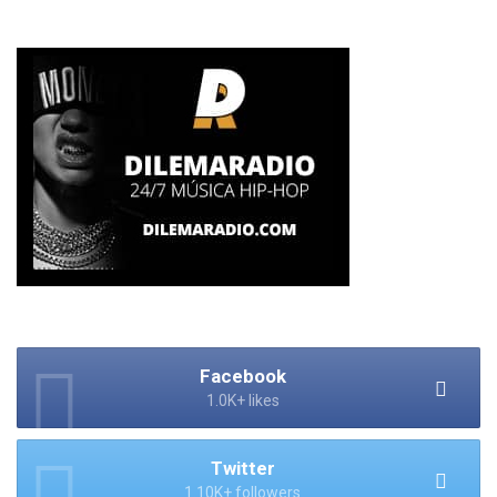
Facebook
1.0K+ likes
Twitter
1.10K+ followers