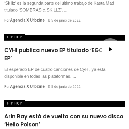
‘Skillz’ es la segunda parte del último trabajo de Kasta Mad
titulado ‘SOMBRAS & SKILLZ’, ...
Agencia X Urbzine
Por
5 de junio de 2022
HIP HOP
CYHI publica nuevo EP titulado ‘EGOT the
EP’
El esperado EP de cuatro canciones de CyHi, ya está
disponible en todas las plataformas, ...
Agencia X Urbzine
Por
5 de junio de 2022
HIP HOP
Arin Ray está de vuelta con su nuevo disco
‘Hello Poison’