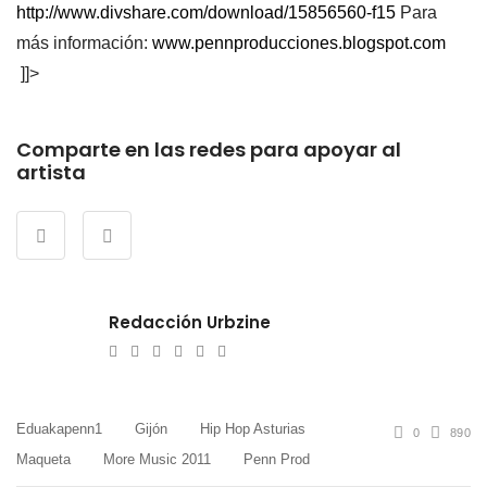
http://www.divshare.com/download/15856560-f15
Para
más información:
www.pennproducciones.blogspot.com
]]>
Comparte en las redes para apoyar al
artista
Redacción Urbzine
e-
Website
Twitter
Facebook
Youtube
Instagram
mail
Eduakapenn1
Gijón
Hip Hop Asturias
0
890
Maqueta
More Music 2011
Penn Prod