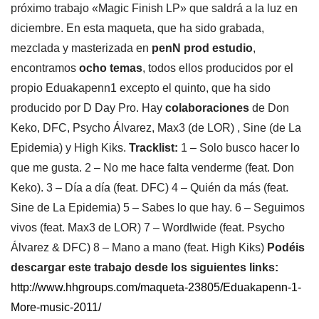
próximo trabajo «Magic Finish LP» que saldrá a la luz en
diciembre. En esta maqueta, que ha sido grabada,
mezclada y masterizada en
penN prod estudio
,
encontramos
ocho temas
, todos ellos producidos por el
propio Eduakapenn1 excepto el quinto, que ha sido
producido por D Day Pro. Hay
colaboraciones
de Don
Keko, DFC, Psycho Álvarez, Max3 (de LOR) , Sine (de La
Epidemia) y High Kiks.
Tracklist:
1 – Solo busco hacer lo
que me gusta. 2 – No me hace falta venderme (feat. Don
Keko). 3 – Día a día (feat. DFC) 4 – Quién da más (feat.
Sine de La Epidemia) 5 – Sabes lo que hay. 6 – Seguimos
vivos (feat. Max3 de LOR) 7 – Wordlwide (feat. Psycho
Álvarez & DFC) 8 – Mano a mano (feat. High Kiks)
Podéis
descargar este trabajo desde los siguientes links:
http://www.hhgroups.com/maqueta-23805/Eduakapenn-1-
More-music-2011/