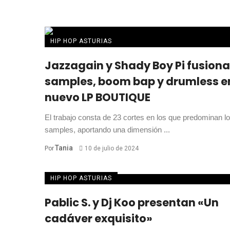
HIP HOP ASTURIAS
Jazzagain y Shady Boy Pi fusion
samples, boom bap y drumless e
nuevo LP BOUTIQUE
El trabajo consta de 23 cortes en los que predominan l
samples, aportando una dimensión ...
Tania
Por
10 de julio de 2024
HIP HOP ASTURIAS
Pablic S. y Dj Koo presentan «Un
cadáver exquisito»