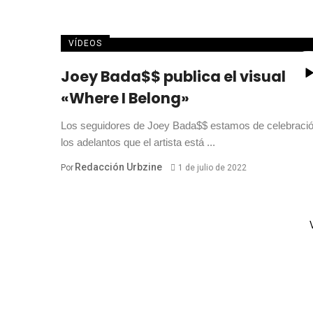
VÍDEOS
Joey Bada$$ publica el visual de
«Where I Belong»
Los seguidores de Joey Bada$$ estamos de celebraci
los adelantos que el artista está ...
Redacción Urbzine
Por
1 de julio de 2022