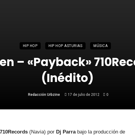
HIP HOP
HIP HOP ASTURIAS
MÚSICA
ven – «Payback» 710Rec
(Inédito)
Redacción Urbzine
17 de julio de 2012
0
710Records
(Navia) por
Dj Parra
bajo la producción de