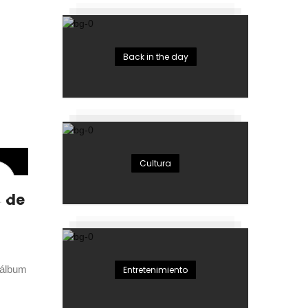
Back in the day
Cultura
» de
 álbum
Entretenimiento