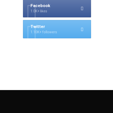
Facebook
1.0K+ likes
Twitter
1.10K+ followers