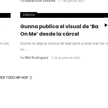
Redacción Urbzine
Por
1 de julio de 2022
VÍDEOS
Gunna publica el visual de ‘Banki
On Me’ desde la cárcel
ón con
Gunna no deja la música de lado pese a estar tras las re
su ...
Mel Rodriguez
Por
26 de junio de 2022
VER TODO HIP HOP