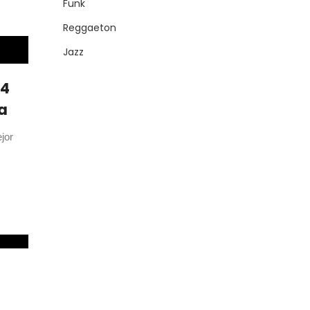
Funk
Reggaeton
Jazz
24
a
jor