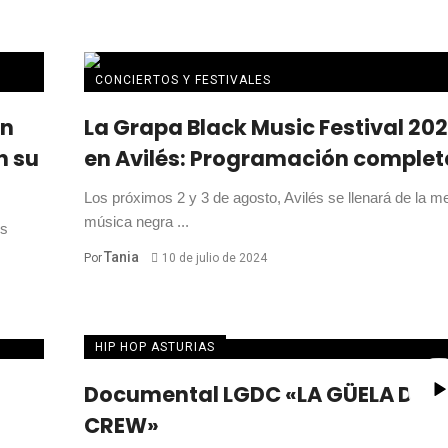
CONCIERTOS Y FESTIVALES
an
La Grapa Black Music Festival 20
n su
en Avilés: Programación complet
Los próximos 2 y 3 de agosto, Avilés se llenará de la me
música negra ...
os
Tania
Por
10 de julio de 2024
HIP HOP ASTURIAS
Documental LGDC «LA GÜELA DICE
CREW»