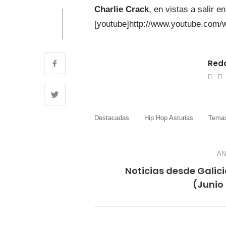
Charlie Crack
, en vistas a salir e
[youtube]http://www.youtube.com
Reda
e-
W
mail
Destacadas
Hip Hop Asturias
Temas
AN
Noticias desde Galic
(Junio