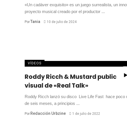
«Un cadáver exquisito» es un juego surrealista, un inn
proyecto musical creado por el productor ...
Tania
Por
10 de julio de 2024
VÍDEOS
Roddy Ricch & Mustard publican 
visual de «Real Talk»
Roddy Ricch lanzó su disco Live Life Fast hace poco
de seis meses, a principios ...
Redacción Urbzine
Por
1 de julio de 2022