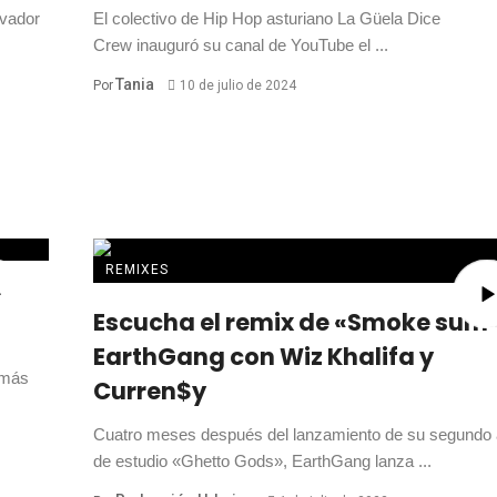
ovador
El colectivo de Hip Hop asturiano La Güela Dice
Crew inauguró su canal de YouTube el ...
Tania
Por
10 de julio de 2024
REMIXES
el
Escucha el remix de «Smoke sum
EarthGang con Wiz Khalifa y
 más
Curren$y
Cuatro meses después del lanzamiento de su segundo
de estudio «Ghetto Gods», EarthGang lanza ...