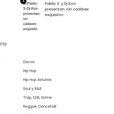
Pablic S. y Dj Koo
presentan «Un cadáver
exquisito»
 by
Discos
Hip Hop
Hip Hop Asturias
Soul y R&B
Trap, Drill, Grime
Reggae, Dancehall