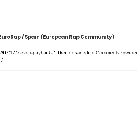
| EuroRap / Spain (European Rap Community)
2/07/17/eleven-payback-710records-inedito/
CommentsPowered
…]