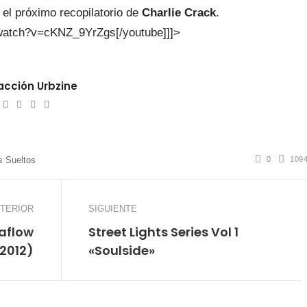
n el próximo recopilatorio de
Charlie Crack
.
/watch?v=cKNZ_9YrZgs[/youtube]]]>
cción Urbzine
ebsite
Twitter
Facebook
Youtube
Instagram
0
109
 Sueltos
TERIOR
SIGUIENTE
iaflow
Street Lights Series Vol 1
 2012)
«Soulside»