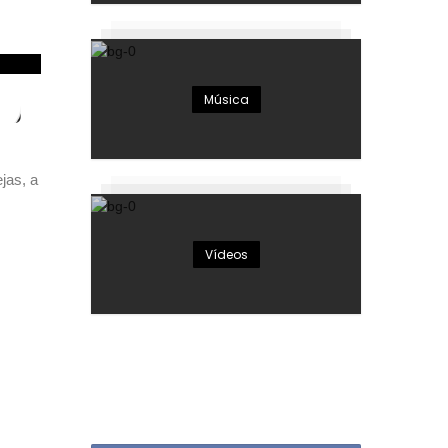
Música
ng
jas, a
Vídeos