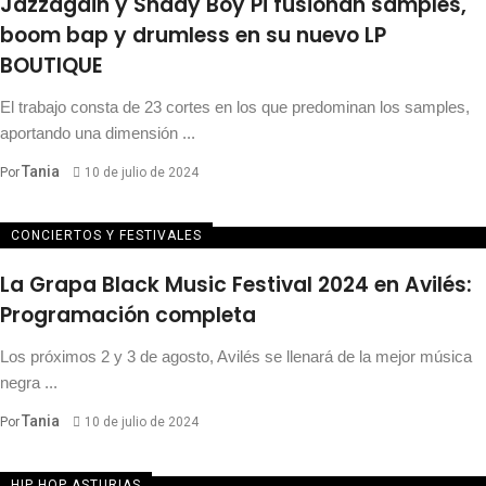
Jazzagain y Shady Boy Pi fusionan samples,
boom bap y drumless en su nuevo LP
BOUTIQUE
El trabajo consta de 23 cortes en los que predominan los samples,
aportando una dimensión ...
Tania
Por
10 de julio de 2024
CONCIERTOS Y FESTIVALES
La Grapa Black Music Festival 2024 en Avilés:
Programación completa
Los próximos 2 y 3 de agosto, Avilés se llenará de la mejor música
negra ...
Tania
Por
10 de julio de 2024
HIP HOP ASTURIAS