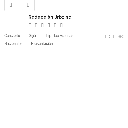
Redacción Urbzine
e-
Website
Twitter
Facebook
Youtube
Instagram
mail
Concierto
Gijón
Hip Hop Asturias
0
993
Nacionales
Presentación