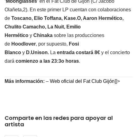
‘Moonglasses’
en el Fat Club de Gijón (C/ Jacobo
Olañeta,2). En este primer LP cuentan con colaboraciones
de
Toscano, Elio Toffana, Kase.O, Aaron Hermético,
Chulito Camacho, La Nuit, Emilio
Hermético
y
Chinaka
sobre las producciones
de
Hoodlover
, por supuesto,
Fosi
Blanco
y
D.Unison.
La
entrada costará 8€
y el concierto
dará
comienzo a las 23:3o horas
.
Más información:
–
Web oficial del Fat Club Gijón
]]>
Comparte en las redes para apoyar al
artista