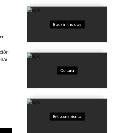
Back in the day
om
ción
ona/
Cultura
Entretenimiento