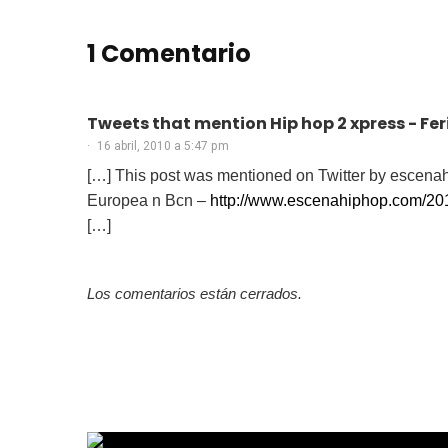
1 Comentario
Tweets that mention Hip hop 2 xpress - F
16 abril, 2010 a 5:47 pm
[…] This post was mentioned on Twitter by escen
Europea n Bcn –
http://www.escenahiphop.com/201
[…]
Los comentarios están cerrados.