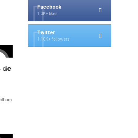
Facebook
1.0K+ likes
Twitter
1.10K+ followers
» de
 álbum