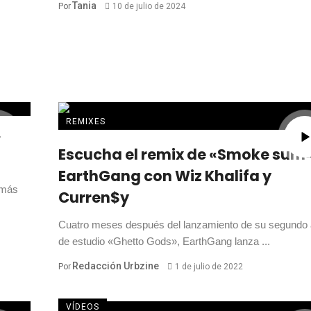
Tania
Por
10 de julio de 2024
REMIXES
el
Escucha el remix de «Smoke sum
EarthGang con Wiz Khalifa y
 más
Curren$y
Cuatro meses después del lanzamiento de su segundo
de estudio «Ghetto Gods», EarthGang lanza ...
Redacción Urbzine
Por
1 de julio de 2022
VÍDEOS