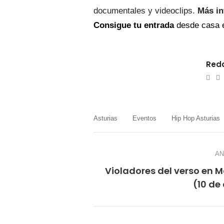
documentales y videoclips.
Más in
Consigue tu entrada
desde casa e
Reda
e-
W
mail
Asturias
Eventos
Hip Hop Asturias
AN
Violadores del verso en 
(10 de 