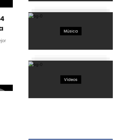
24
a
Música
jor
Vídeos