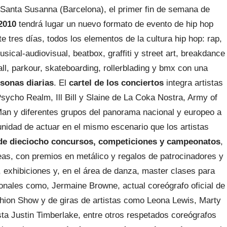
de Santa Susanna (Barcelona), el primer fin de semana de
 2010
tendrá lugar un nuevo formato de evento de hip hop
e tres días, todos los elementos de la cultura hip hop: rap,
ical-audiovisual, beatbox, graffiti y street art, breakdance
all, parkour, skateboarding, rollerblading y bmx con una
sonas diarias
. El
cartel de los conciertos
integra artistas
cho Realm, Ill Bill y Slaine de La Coka Nostra, Army of
an y diferentes grupos del panorama nacional y europeo a
tunidad de actuar en el mismo escenario que los artistas
de dieciocho concursos, competiciones y campeonatos
,
áreas, con premios en metálico y regalos de patrocinadores y
 exhibiciones y, en el área de danza, master clases para
ionales como, Jermaine Browne, actual coreógrafo oficial de
hion Show y de giras de artistas como Leona Lewis, Marty
ista Justin Timberlake, entre otros respetados coreógrafos