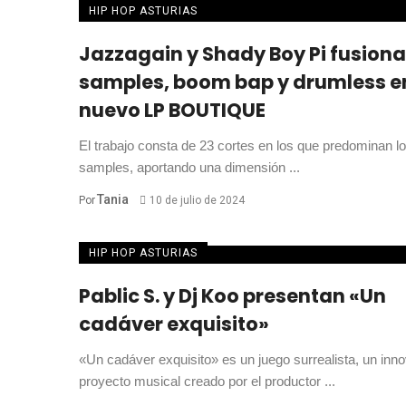
HIP HOP ASTURIAS
Jazzagain y Shady Boy Pi fusion
samples, boom bap y drumless e
nuevo LP BOUTIQUE
El trabajo consta de 23 cortes en los que predominan l
samples, aportando una dimensión ...
Tania
Por
10 de julio de 2024
HIP HOP ASTURIAS
Pablic S. y Dj Koo presentan «Un
cadáver exquisito»
«Un cadáver exquisito» es un juego surrealista, un inn
proyecto musical creado por el productor ...