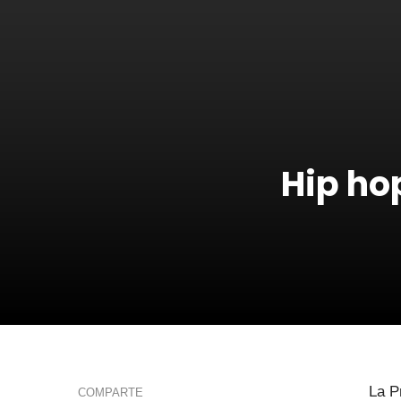
Hip ho
La P
COMPARTE