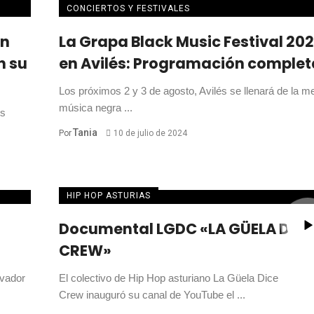
CONCIERTOS Y FESTIVALES
an
La Grapa Black Music Festival 20
n su
en Avilés: Programación complet
Los próximos 2 y 3 de agosto, Avilés se llenará de la me
música negra ...
os
Tania
Por
10 de julio de 2024
HIP HOP ASTURIAS
Documental LGDC «LA GÜELA DICE
CREW»
ovador
El colectivo de Hip Hop asturiano La Güela Dice
Crew inauguró su canal de YouTube el ...