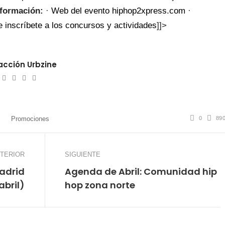
formación:
·
Web del evento hiphop2xpress.com
·
 inscríbete a los concursos y actividades
]]>
cción Urbzine
ebsite
Twitter
Facebook
Youtube
Instagram
0
89
Promociones
TERIOR
SIGUIENTE
Madrid
Agenda de Abril: Comunidad hip
abril)
hop zona norte