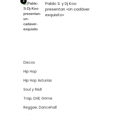
Pablic S. y Dj Koo
presentan «Un cadáver
exquisito»
Discos
Hip Hop
Hip Hop Asturias
Soul y R&B
Trap, Drill, Grime
Reggae, Dancehall