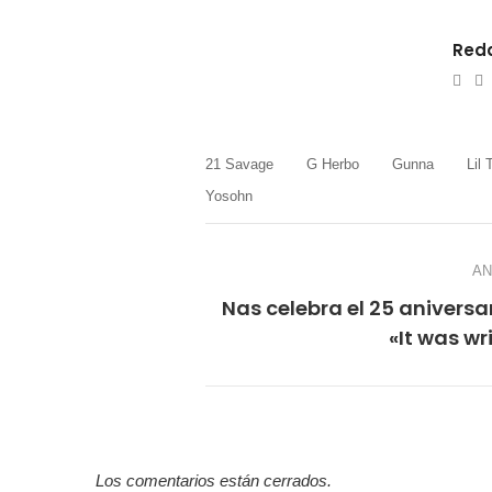
Reda
e-
W
mail
21 Savage
G Herbo
Gunna
Lil 
Yosohn
AN
Nas celebra el 25 aniversa
«It was wr
Los comentarios están cerrados.