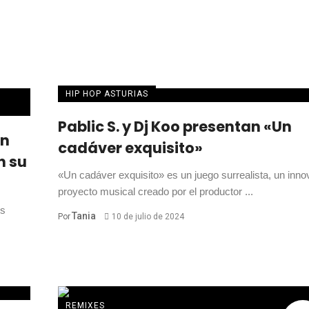
HIP HOP ASTURIAS
Pablic S. y Dj Koo presentan «Un
an
cadáver exquisito»
n su
«Un cadáver exquisito» es un juego surrealista, un inno
proyecto musical creado por el productor ...
os
Tania
Por
10 de julio de 2024
REMIXES