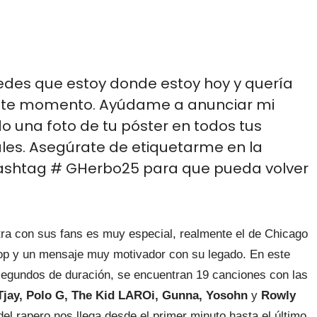
edes que estoy donde estoy hoy y quería
este momento. Ayúdame a anunciar mi
 una foto de tu póster en todos tus
les. Asegúrate de etiquetarme en la
 hashtag # GHerbo25 para que pueda volver
a con sus fans es muy especial, realmente el de Chicago
Hop y un mensaje muy motivador con su legado. En este
segundos de duración, se encuentran 19 canciones con las
 Tjay, Polo G, The Kid LAROi, Gunna, Yosohn
y
Rowly
el rapero nos llega desde el primer minuto hasta el último.