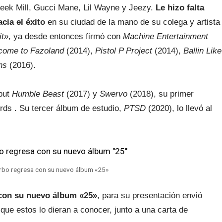
 Meek Mill, Gucci Mane, Lil Wayne y Jeezy.
Le hizo falta
cia el éxito
en su ciudad de la mano de su colega y artista
it»
, ya desde entonces firmó con
Machine Entertainment
come to Fazoland
(2014),
Pistol P Project
(2014),
Ballin Like
ns
(2016).
but
Humble Beast
(2017) y
Swervo
(2018), su primer
rds . Su tercer álbum de estudio,
PTSD
(2020), lo llevó al
rbo regresa con su nuevo álbum «25»
o con su nuevo álbum «25»
, para su presentación envió
que estos lo dieran a conocer, junto a una carta de