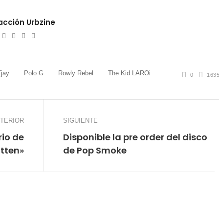
cción Urbzine
ebsite
Twitter
Facebook
Youtube
Instagram
Tjay
Polo G
Rowly Rebel
The Kid LAROi
0
163
TERIOR
SIGUIENTE
rio de
Disponible la pre order del disco
itten»
de Pop Smoke