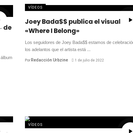
VÍDEOS
Joey Bada$$ publica el visual de
» de
«Where I Belong»
Los seguidores de Joey Bada$$ estamos de celebració
los adelantos que el artista está ...
 álbum
Redacción Urbzine
Por
1 de julio de 2022
VÍDEOS
ing