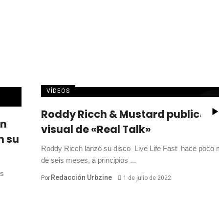
VÍDEOS
Roddy Ricch & Mustard publican 
an
visual de «Real Talk»
n su
Roddy Ricch lanzó su disco Live Life Fast hace poco
de seis meses, a principios ...
os
Redacción Urbzine
Por
1 de julio de 2022