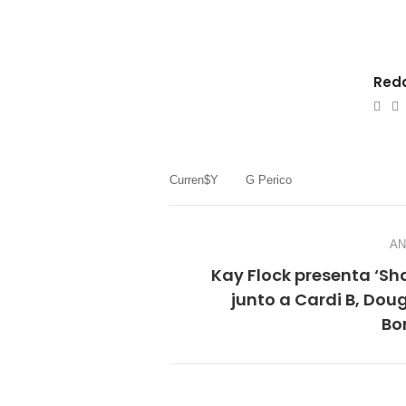
Reda
e-
W
mail
Curren$y
G Perico
AN
Kay Flock presenta ‘Sha
junto a Cardi B, Doug
Bo