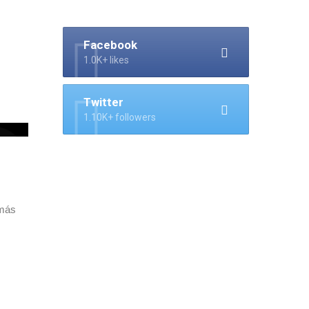
Facebook
1.0K+ likes
Twitter
1.10K+ followers
el
 más