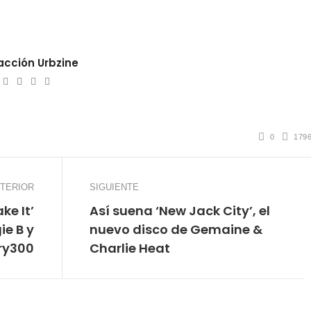
cción Urbzine
ebsite
Twitter
Facebook
Youtube
Instagram
0
179
TERIOR
SIGUIENTE
ke It’
Así suena ‘New Jack City’, el
ie B y
nuevo disco de Gemaine &
ry300
Charlie Heat