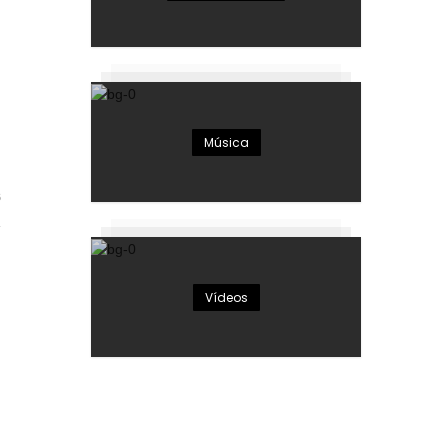
Música
6
Vídeos