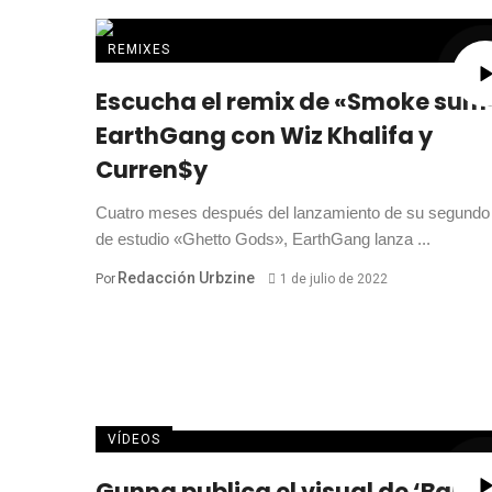
REMIXES
Escucha el remix de «Smoke sum
EarthGang con Wiz Khalifa y
Curren$y
Cuatro meses después del lanzamiento de su segundo
de estudio «Ghetto Gods», EarthGang lanza ...
Redacción Urbzine
Por
1 de julio de 2022
VÍDEOS
Gunna publica el visual de ‘Bank