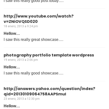
I saw this really good post today….
http://www.youtube.com/watch?
v=ZNiOVQSD020
18 enero, 2013 a 9:24 pm
Hellow…
I saw this really great showcase….
photography portfolio template wordpress
19 enero, 2013 a 2:06 pm
Hellow…
I saw this really good showcase….
http://answers.yahoo.com/question/index?
qid=20130109064758AAPSmuI
23 enero, 2013 a 12:30 pm
Hellow…