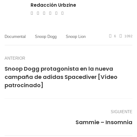
Redacción Urbzine
e-
Website
Twitter
Facebook
Youtube
Instagram
mail
Documental
Snoop Dogg
Snoop Lion
6
1092
ANTERIOR
Snoop Dogg protagonista en la nueva
campaña de adidas Spacediver [Vídeo
patrocinado]
SIGUIENTE
Sammie – Insomnia