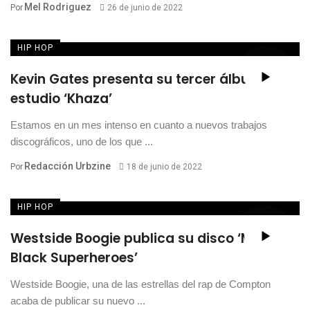
Mel Rodriguez
Por
26 de junio de 2022
HIP HOP
Kevin Gates presenta su tercer álbum de
estudio ‘Khaza’
Estamos en un mes intenso en cuanto a nuevos trabajos
discográficos, uno de los que ...
Redacción Urbzine
Por
18 de junio de 2022
HIP HOP
Westside Boogie publica su disco ‘More
Black Superheroes’
Westside Boogie, una de las estrellas del rap de Compton
acaba de publicar su nuevo ...