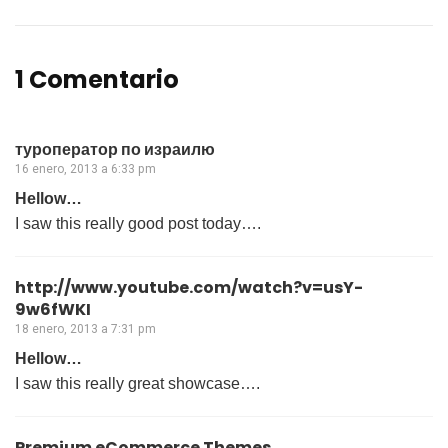
1 Comentario
туроператор по израилю
16 enero, 2013 a 6:33 pm
Hellow…
I saw this really good post today….
http://www.youtube.com/watch?v=usY-
9w6fWKI
18 enero, 2013 a 7:31 pm
Hellow…
I saw this really great showcase….
Premium eCommerce Themes