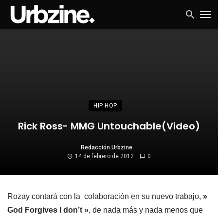
HIP HOP
Rick Ross- MMG Untouchable(Video)
Redacción Urbzine
14 de febrero de 2012
0
Rozay contará con la colaboración en su nuevo trabajo,
»
God Forgives I don’t »
, de nada más y nada menos que