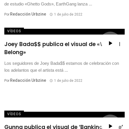
de estudio «Ghetto Gods», EarthGang lanza ...
Redacción Urbzine
Por
1 de julio de 2022
VÍDEOS
Joey Bada$$ publica el visual de «Where I
Belong»
Los seguidores de Joey Bada$$ estamos de celebración con
los adelantos que el artista está ...
Redacción Urbzine
Por
1 de julio de 2022
VÍDEOS
Gunna publica el visual de ‘Banking On Me’