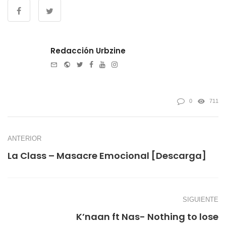
Redacción Urbzine
e-
Website
Twitter
Facebook
Youtube
Instagram
mail
0
711
ANTERIOR
La Class – Masacre Emocional [Descarga]
SIGUIENTE
K’naan ft Nas- Nothing to lose