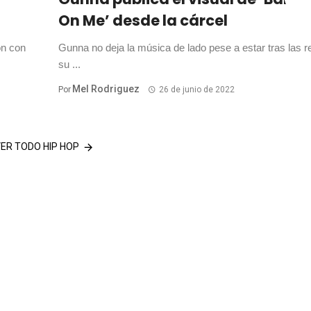
On Me’ desde la cárcel
ón con
Gunna no deja la música de lado pese a estar tras las re
su ...
Mel Rodriguez
Por
26 de junio de 2022
ER TODO HIP HOP