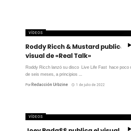
VÍDEOS
Roddy Ricch & Mustard publican 
visual de «Real Talk»
Roddy Ricch lanzó su disco Live Life Fast hace poco
de seis meses, a principios ...
Redacción Urbzine
Por
1 de julio de 2022
VÍDEOS
Joey Bada$$ publica el visual de