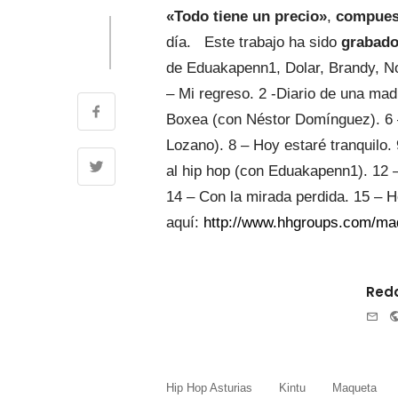
«Todo tiene un precio»
,
compuest
día. Este trabajo ha sido
grabado
de Eduakapenn1, Dolar, Brandy, 
– Mi regreso. 2 -Diario de una mad
Boxea (con Néstor Domínguez). 6 
Lozano). 8 – Hoy estaré tranquilo.
al hip hop (con Eduakapenn1). 12 
14 – Con la mirada perdida. 15 – H
aquí:
http://www.hhgroups.com/maq
Reda
e-
mai
Hip Hop Asturias
Kintu
Maqueta