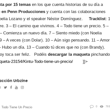
a por 15 temas
en los que cuenta historias de su día a
 en Penn Producciones
y cuenta con las colaboraciones
Noelia Lozano y el speaker Néstor Domínguez.
Tracklist
: 
re. 3 – El camino que vivimos. 4 – Todo tiene un precio. 5 –
– Comienza un nuevo día. 7 – Siento miedo (con Noelia
 9 – A veces (con Dolar). 10 – Aún sigo pensando. 11 – Amor
– Hubo un día. 13 – Cuando tú dices que no (con Brandy).
oy toca ser feliz. Podéis
descargar la maqueta
pinchando
ueta-23154/Kintu-Todo-tiene-un-precio/
]]>
cción Urbzine
Website
Twitter
Facebook
Youtube
Instagram
l
0
76
Todo Tiene Un Precio