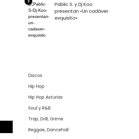
Pablic S. y Dj Koo
presentan «Un cadáver
exquisito»
Discos
Hip Hop
Hip Hop Asturias
Soul y R&B
Trap, Drill, Grime
Reggae, Dancehall