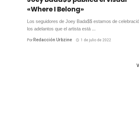
«Where I Belong»
Los seguidores de Joey Bada$$ estamos de celebraci
los adelantos que el artista está ...
Redacción Urbzine
Por
1 de julio de 2022
V