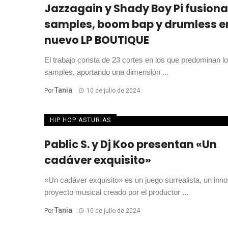
Jazzagain y Shady Boy Pi fusion
samples, boom bap y drumless e
nuevo LP BOUTIQUE
El trabajo consta de 23 cortes en los que predominan l
samples, aportando una dimensión ...
Tania
Por
10 de julio de 2024
HIP HOP ASTURIAS
Pablic S. y Dj Koo presentan «Un
cadáver exquisito»
«Un cadáver exquisito» es un juego surrealista, un inn
proyecto musical creado por el productor ...
Tania
Por
10 de julio de 2024