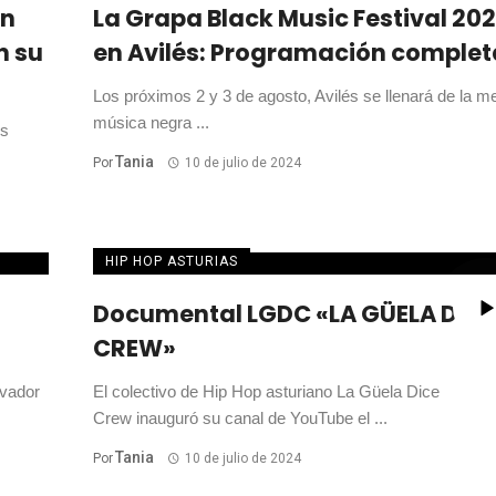
an
La Grapa Black Music Festival 20
n su
en Avilés: Programación complet
Los próximos 2 y 3 de agosto, Avilés se llenará de la me
música negra ...
os
Tania
Por
10 de julio de 2024
HIP HOP ASTURIAS
Documental LGDC «LA GÜELA DICE
CREW»
ovador
El colectivo de Hip Hop asturiano La Güela Dice
Crew inauguró su canal de YouTube el ...
Tania
Por
10 de julio de 2024