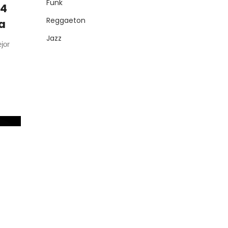
Funk
24
Reggaeton
a
Jazz
jor