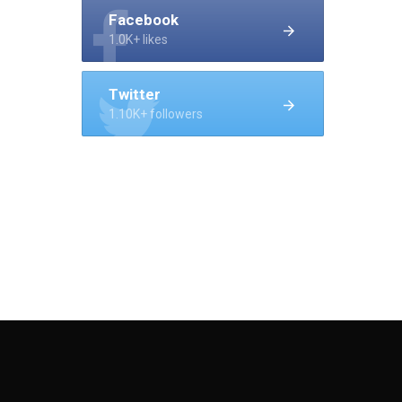
Facebook
1.0K+ likes
Twitter
1.10K+ followers