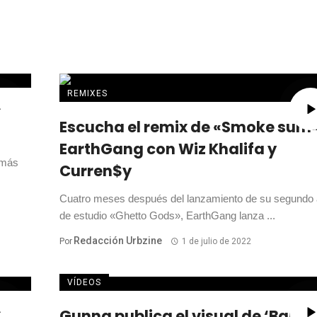
REMIXES
el
Escucha el remix de «Smoke sum
EarthGang con Wiz Khalifa y
 más
Curren$y
Cuatro meses después del lanzamiento de su segundo
de estudio «Ghetto Gods», EarthGang lanza ...
Redacción Urbzine
Por
1 de julio de 2022
VÍDEOS
Gunna publica el visual de ‘Banki