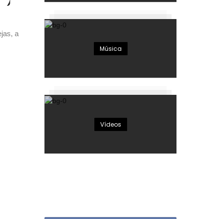
jas, a
Música
Vídeos