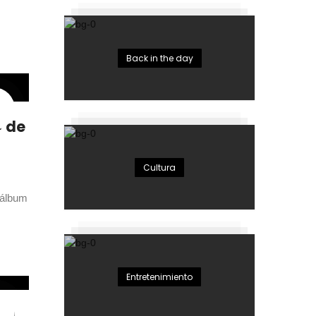
Back in the day
» de
Cultura
 álbum
Entretenimiento
ng