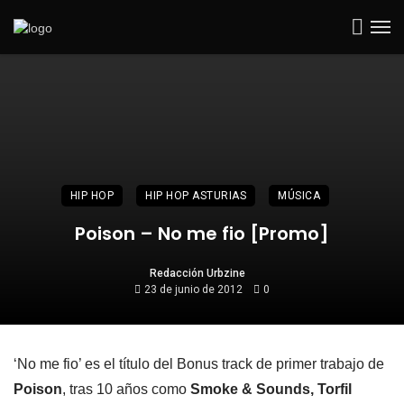
HIP HOP
HIP HOP ASTURIAS
MÚSICA
Poison – No me fio [Promo]
Redacción Urbzine
23 de junio de 2012
0
‘No me fio’ es el título del Bonus track de primer trabajo de
Poison
, tras 10 años como
Smoke & Sounds, Torfil