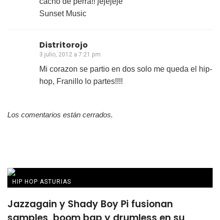
cacho de perra!! jejejeje
Sunset Music
Distritorojo
3 julio, 2012 a 7:21 pm
Mi corazon se partio en dos solo me queda el hip-
hop, Franillo lo partes!!!!
Los comentarios están cerrados.
HIP HOP ASTURIAS
Jazzagain y Shady Boy Pi fusionan
samples, boom bap y drumless en su