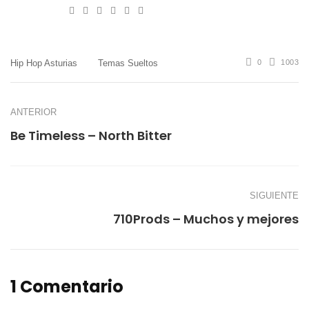
e-
Website
Twitter
Facebook
Youtube
Instagram
mail
Hip Hop Asturias
Temas Sueltos
0
1003
ANTERIOR
Be Timeless – North Bitter
SIGUIENTE
710Prods – Muchos y mejores
1 Comentario