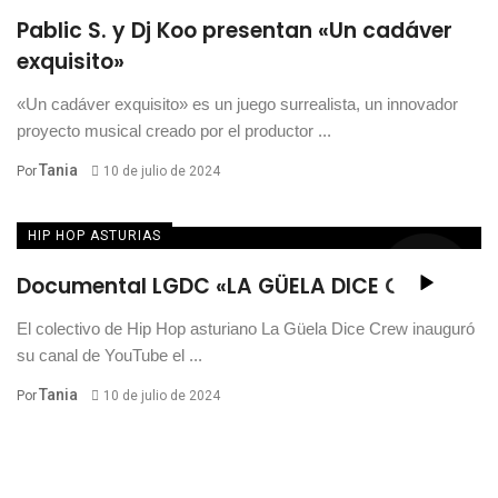
Pablic S. y Dj Koo presentan «Un cadáver
exquisito»
«Un cadáver exquisito» es un juego surrealista, un innovador
proyecto musical creado por el productor ...
Tania
Por
10 de julio de 2024
HIP HOP ASTURIAS
Documental LGDC «LA GÜELA DICE CREW»
El colectivo de Hip Hop asturiano La Güela Dice Crew inauguró
su canal de YouTube el ...
Tania
Por
10 de julio de 2024