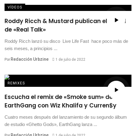
VÍDEOS
Roddy Ricch & Mustard publican el visual
de «Real Talk»
Roddy Ricch lanzó su disco Live Life Fast hace poco más de
seis meses, a principios ...
Redacción Urbzine
Por
1 de julio de 2022
REMIXES
Escucha el remix de «Smoke sum» de
EarthGang con Wiz Khalifa y Curren$y
Cuatro meses después del lanzamiento de su segundo álbum
de estudio «Ghetto Gods», EarthGang lanza ...
Redacción Urbzine
Por
1 de julio de 2022