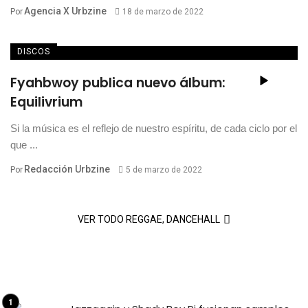
Agencia X Urbzine
Por
18 de marzo de 2022
DISCOS
Fyahbwoy publica nuevo álbum:
Equilivrium
Si la música es el reflejo de nuestro espíritu, de cada ciclo por el
que ...
Redacción Urbzine
Por
5 de marzo de 2022
VER TODO REGGAE, DANCEHALL