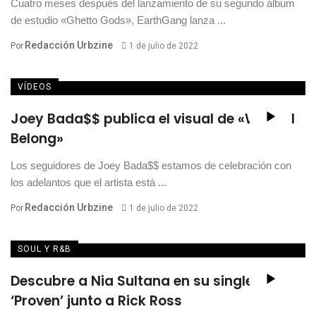
Cuatro meses después del lanzamiento de su segundo álbum
de estudio «Ghetto Gods», EarthGang lanza ...
Redacción Urbzine
Por
1 de julio de 2022
VÍDEOS
Joey Bada$$ publica el visual de «Where I
Belong»
Los seguidores de Joey Bada$$ estamos de celebración con
los adelantos que el artista está ...
Redacción Urbzine
Por
1 de julio de 2022
SOUL Y R&B
Descubre a Nia Sultana en su single
‘Proven’ junto a Rick Ross