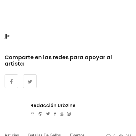
]]>
Comparte en las redes para apoyar al
artista
Redacción Urbzine
e-
Website
Twitter
Facebook
Youtube
Instagram
mail
Asturias
Batallas De Gallos
Eventos
0
918