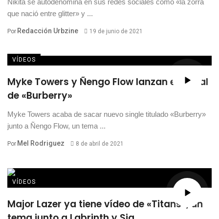
Nikita se autodenomina en sus redes sociales como «la zorra
que nació entre glitter» y ...
Redacción Urbzine
Por
19 de junio de 2021
VÍDEOS
Myke Towers y Ñengo Flow lanzan el visual
de «Burberry»
Myke Towers acaba de sacar nuevo single titulado «Burberry»
junto a Ñengo Flow, un tema ...
Mel Rodriguez
Por
8 de abril de 2021
VÍDEOS
Major Lazer ya tiene vídeo de «Titans», un
tema junto a Labrinth y Sia