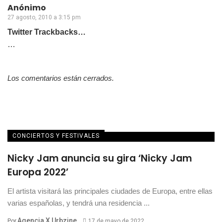
Anónimo
27 agosto, 2010 a 3:15 pm
Twitter Trackbacks…
…
Los comentarios están cerrados.
CONCIERTOS Y FESTIVALES
Nicky Jam anuncia su gira ‘Nicky Jam
Europa 2022’
El artista visitará las principales ciudades de Europa, entre ellas
varias españolas, y tendrá una residencia ...
Agencia X Urbzine
Por
17 de mayo de 2022