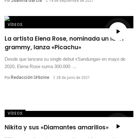
Juanma García
Por
14 de septiembre de 2021
VÍDEOS
La artista Elena Rose, nominada un latin
grammy, lanza «Picachu»
Desde que lanzara su single debut «Sandunga» en mayo de
2020, Elena Rose suma 300.000 ...
Redacción Urbzine
Por
28 de junio de 2021
VÍDEOS
Nikita y sus «Diamantes amarillos»