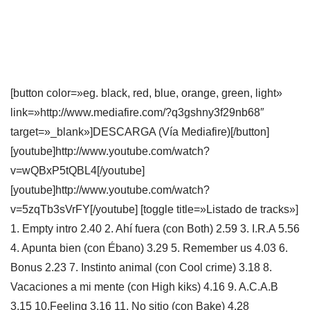
[button color=»eg. black, red, blue, orange, green, light»
link=»http://www.mediafire.com/?
q3gshny3f29nb68″
target=»_blank»]DESCARGA (Vía Mediafire)[/button]
[youtube]http://www.youtube.com/watch?
v=wQBxP5tQBL4[/youtube]
[youtube]http://www.youtube.com/watch?
v=5zqTb3sVrFY[/youtube] [toggle title=»Listado de tracks»]
1. Empty intro 2.40 2. Ahí fuera (con Both) 2.59 3. I.R.A 5.56
4. Apunta bien (con Ébano) 3.29 5. Remember us 4.03 6.
Bonus 2.23 7. Instinto animal (con Cool crime) 3.18 8.
Vacaciones a mi mente (con High kiks) 4.16 9. A.C.A.B
3.15 10.Feeling 3.16 11. No sitio (con Bake) 4.28