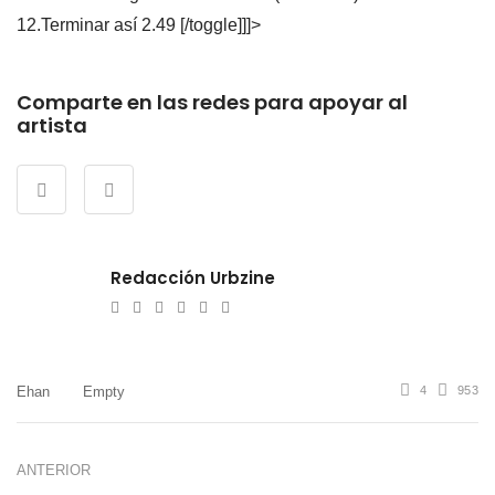
12.Terminar así 2.49 [/toggle]]]>
Comparte en las redes para apoyar al
artista
Redacción Urbzine
e-
Website
Twitter
Facebook
Youtube
Instagram
mail
Ehan
Empty
4
953
ANTERIOR