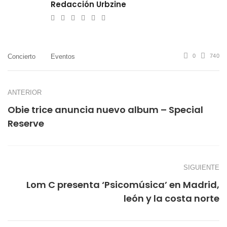
Redacción Urbzine
e-
Website
Twitter
Facebook
Youtube
Instagram
mail
Concierto
Eventos
0
740
ANTERIOR
Obie trice anuncia nuevo album – Special
Reserve
SIGUIENTE
Lom C presenta ‘Psicomúsica’ en Madrid,
león y la costa norte