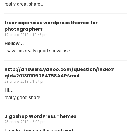
really great share…
free responsive wordpress themes for
photographers
19 enero, 2013 a 12:46 pm
Hellow…
I saw this really good showcase….
http://answers.yahoo.com/question/index?
qid=20130109064758AAPSmuI
23 enero, 2013 a 1:54 pm
Hi…
really good share…
Jigoshop WordPress Themes
25 enero, 2013 a 6:03 pm
Thanks, keep up the good work…