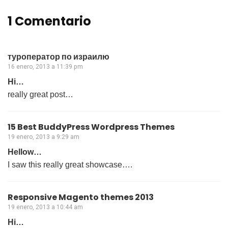
1 Comentario
туроператор по израилю
16 enero, 2013 a 11:39 pm
Hi…
really great post…
15 Best BuddyPress Wordpress Themes
19 enero, 2013 a 9:29 am
Hellow…
I saw this really great showcase….
Responsive Magento themes 2013
19 enero, 2013 a 10:44 am
Hi…