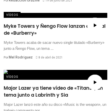
Redacción Urbzine
Por
19 de junio de 2021
VÍDEOS
Myke Towers y Ñengo Flow lanzan el visual
de «Burberry»
Myke Towers acaba de sacar nuevo single titulado «Burberry»
junto a Ñengo Flow, un tema ...
Mel Rodriguez
Por
8 de abril de 2021
VÍDEOS
Major Lazer ya tiene vídeo de «Titans», un
tema junto a Labrinth y Sia
Major Lazer lanzó este año su disco «Music is the weapon», un
trabajo compuesto por ...