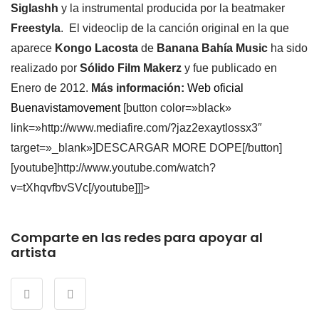
Siglashh
y la instrumental producida por la beatmaker
Freestyla
. El videoclip de la canción original en la que
aparece
Kongo Lacosta
de
Banana Bahía Music
ha sido
realizado por
Sólido Film Makerz
y fue publicado en
Enero de 2012.
Más información:
Web oficial
Buenavistamovement
[button color=»black»
link=»http://www.mediafire.com/?jaz2exaytlossx3″
target=»_blank»]DESCARGAR MORE DOPE[/button]
[youtube]http://www.youtube.com/watch?
v=tXhqvfbvSVc[/youtube]]]>
Comparte en las redes para apoyar al
artista