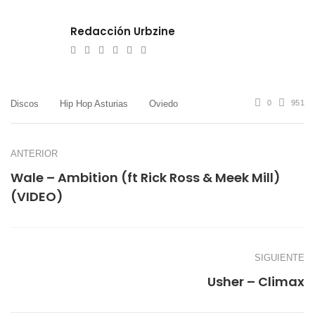
Redacción Urbzine
e-
Website
Twitter
Facebook
Youtube
Instagram
mail
Discos
Hip Hop Asturias
Oviedo
0
951
ANTERIOR
Wale – Ambition (ft Rick Ross & Meek Mill)
(VIDEO)
SIGUIENTE
Usher – Climax