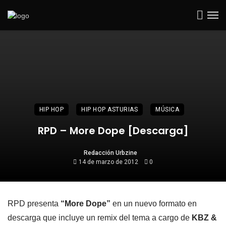
HIP HOP
HIP HOP ASTURIAS
MÚSICA
RPD – More Dope [Descarga]
Redacción Urbzine
14 de marzo de 2012
0
RPD presenta
“More Dope”
en un nuevo formato en
descarga que incluye un remix del tema a cargo de
KBZ &