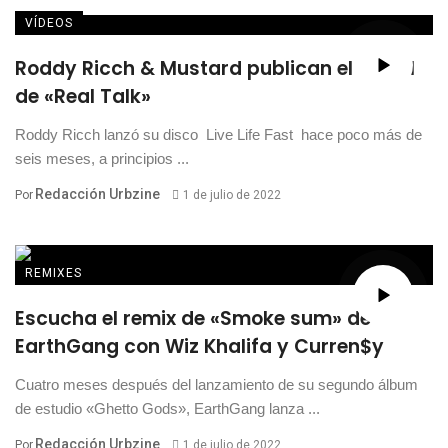
VÍDEOS
Roddy Ricch & Mustard publican el visual
de «Real Talk»
Roddy Ricch lanzó su disco Live Life Fast hace poco más de
seis meses, a principios ...
Redacción Urbzine
Por
1 de julio de 2022
REMIXES
Escucha el remix de «Smoke sum» de
EarthGang con Wiz Khalifa y Curren$y
Cuatro meses después del lanzamiento de su segundo álbum
de estudio «Ghetto Gods», EarthGang lanza ...
Redacción Urbzine
Por
1 de julio de 2022