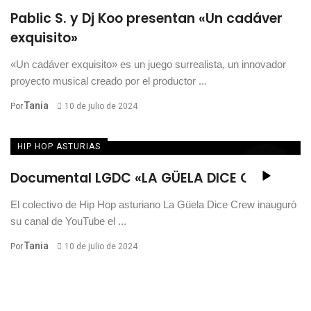
Pablic S. y Dj Koo presentan «Un cadáver
exquisito»
«Un cadáver exquisito» es un juego surrealista, un innovador
proyecto musical creado por el productor ...
Tania
Por
10 de julio de 2024
HIP HOP ASTURIAS
Documental LGDC «LA GÜELA DICE CREW»
El colectivo de Hip Hop asturiano La Güela Dice Crew inauguró
su canal de YouTube el ...
Tania
Por
10 de julio de 2024