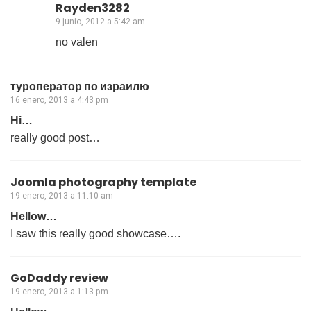
Rayden3282
9 junio, 2012 a 5:42 am
no valen
туроператор по израилю
16 enero, 2013 a 4:43 pm
Hi…
really good post…
Joomla photography template
19 enero, 2013 a 11:10 am
Hellow…
I saw this really good showcase….
GoDaddy review
19 enero, 2013 a 1:13 pm