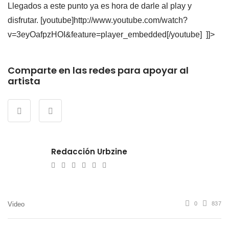
Llegados a este punto ya es hora de darle al play y
disfrutar. [youtube]http://www.youtube.com/watch?
v=3eyOafpzHOI&feature=player_embedded[/youtube] ]]>
Comparte en las redes para apoyar al
artista
Redacción Urbzine
e-
Website
Twitter
Facebook
Youtube
Instagram
mail
Video
0
837