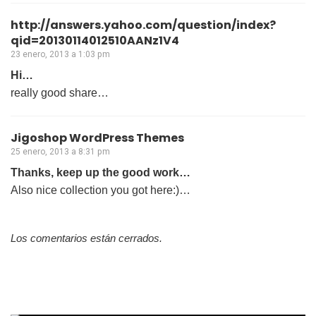
http://answers.yahoo.com/question/index?
qid=20130114012510AANz1V4
23 enero, 2013 a 1:03 pm
Hi…
really good share…
Jigoshop WordPress Themes
25 enero, 2013 a 8:31 pm
Thanks, keep up the good work…
Also nice collection you got here:)…
Los comentarios están cerrados.