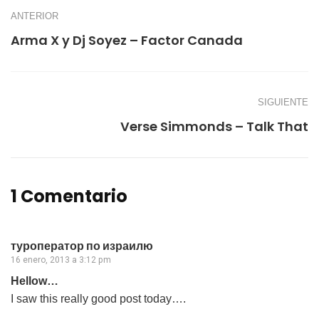
ANTERIOR
Arma X y Dj Soyez – Factor Canada
SIGUIENTE
Verse Simmonds – Talk That
1 Comentario
туроператор по израилю
16 enero, 2013 a 3:12 pm
Hellow…
I saw this really good post today….