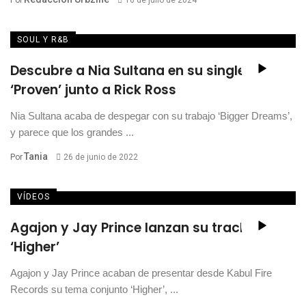
Por
10 de julio de 2024
SOUL Y R&B
Descubre a Nia Sultana en su single
‘Proven’ junto a Rick Ross
Nia Sultana acaba de despegar con su trabajo ‘Bigger Dreams’,
y parece que los grandes ...
Tania
Por
26 de junio de 2022
VÍDEOS
Agajon y Jay Prince lanzan su track
‘Higher’
Agajon y Jay Prince acaban de presentar desde Kabul Fire
Records su tema conjunto ‘Higher’, ...