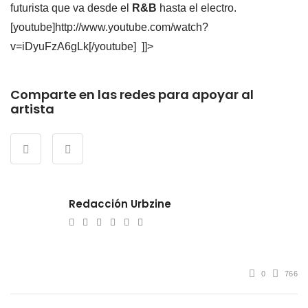
futurista que va desde el
R&B
hasta el electro.
[youtube]http://www.youtube.com/watch?
v=iDyuFzA6gLk[/youtube] ]]>
Comparte en las redes para apoyar al
artista
Redacción Urbzine
e-
Website
Twitter
Facebook
Youtube
Instagram
mail
0
766