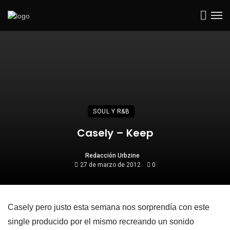
SOUL Y R&B
Casely – Keep
Redacción Urbzine
27 de marzo de 2012
0
Casely pero justo esta semana nos sorprendía con este
single producido por el mismo recreando un sonido