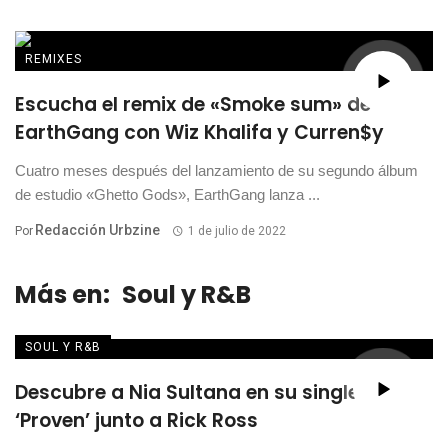
REMIXES
Escucha el remix de «Smoke sum» de
EarthGang con Wiz Khalifa y Curren$y
Cuatro meses después del lanzamiento de su segundo álbum
de estudio «Ghetto Gods», EarthGang lanza ...
Redacción Urbzine
Por
1 de julio de 2022
Más en:
Soul y R&B
SOUL Y R&B
Descubre a Nia Sultana en su single
‘Proven’ junto a Rick Ross