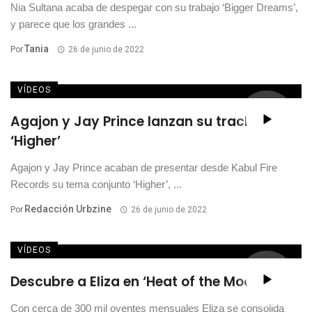
Nia Sultana acaba de despegar con su trabajo ‘Bigger Dreams’,
y parece que los grandes ...
Tania
Por
26 de junio de 2022
VÍDEOS
Agajon y Jay Prince lanzan su track
‘Higher’
Agajon y Jay Prince acaban de presentar desde Kabul Fire
Records su tema conjunto ‘Higher’, ...
Redacción Urbzine
Por
26 de junio de 2022
VÍDEOS
Descubre a Eliza en ‘Heat of the Moon’
Con cerca de 300 mil oyentes mensuales Eliza se consolida