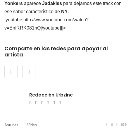
Yonkers
aparece
Jadakiss
para dejarnos este track con
ese sabor característico de
NY
.
[youtube]http://www.youtube.com/watch?
v=EnfRRK081nQ[/youtube]]]>
Comparte en las redes para apoyar al
artista
Redacción Urbzine
e-
Website
Twitter
Facebook
Youtube
Instagram
mail
Asturias
Video
0
839