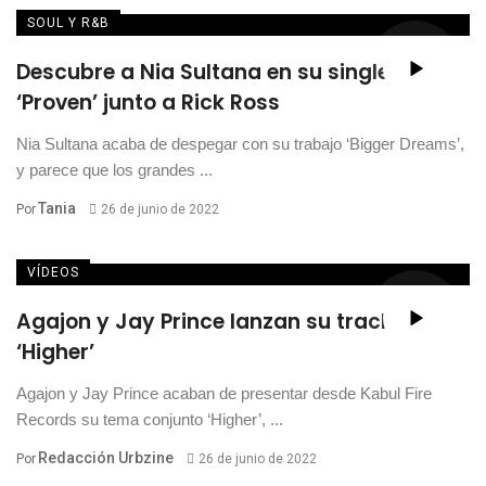
SOUL Y R&B
Descubre a Nia Sultana en su single
‘Proven’ junto a Rick Ross
Nia Sultana acaba de despegar con su trabajo ‘Bigger Dreams’,
y parece que los grandes ...
Tania
Por
26 de junio de 2022
VÍDEOS
Agajon y Jay Prince lanzan su track
‘Higher’
Agajon y Jay Prince acaban de presentar desde Kabul Fire
Records su tema conjunto ‘Higher’, ...
Redacción Urbzine
Por
26 de junio de 2022