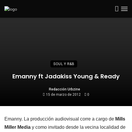
SOUL Y R&B
Emanny ft Jadakiss Young & Ready
Redacción Urbzine
15 de marzo de 2012
0
Emanny. La producción audiovisual corre a cargo de
Mills
Miller Media
y como invitado desde la vecina localidad de